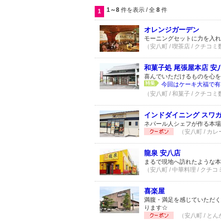
1～8
件を表示 / 全
8
件
1
オレンジガーデン
モーニングセットに力を入れ
（安八町 / 喫茶店 / クチコミ
和菓子処 尾張屋本店 安
喜んでいただけるものを心を
今回はケーキ大福で有名
（安八町 / 和菓子 / クチコミ
インドダイニング スワガ
ネパール人シェフが作る本場
（安八町 / カ
龍泉 安八店
まるで現地へ訪れたような本
（安八町 / 中華料理 / クチコ
喜楽屋
満腹・満足を感じていただく
ります☆
（安八町 / とん