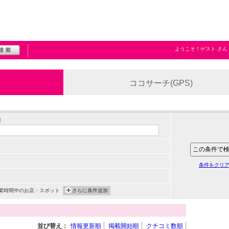
ようこそ！
ゲスト
さん
ココサーチ(GPS)
索
条件をクリ
業時間中のお店・スポット
さらに条件追加
並び替え：
情報更新順
掲載開始順
クチコミ数順