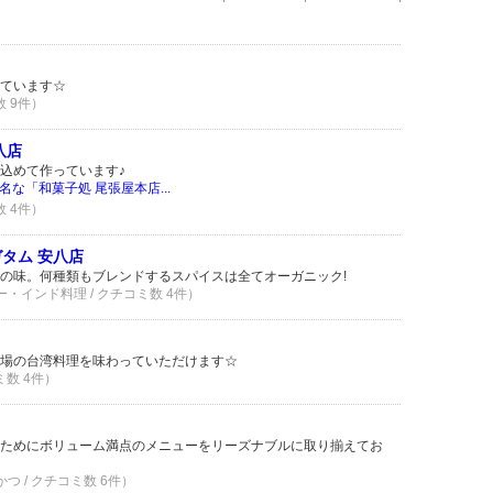
ています☆
数 9件）
八店
込めて作っています♪
な「和菓子処 尾張屋本店...
数 4件）
タム 安八店
の味。何種類もブレンドするスパイスは全てオーガニック!
レー・インド料理 / クチコミ数 4件）
場の台湾料理を味わっていただけます☆
ミ数 4件）
ためにボリューム満点のメニューをリーズナブルに取り揃えてお
かつ / クチコミ数 6件）