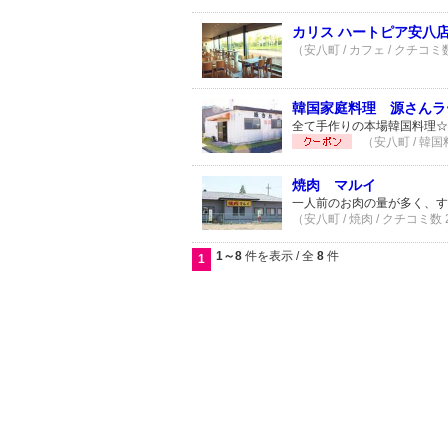
カリス ハートピア安八
（安八町 / カフェ / クチコミ
韓国家庭料理 源さんラ
全て手作りの本場韓国料理☆
（安八町 / 韓国
焼肉 マルイ
一人前のお肉の量が多く、す
（安八町 / 焼肉 / クチコミ数
1～8
件を表示 / 全
8
件
1