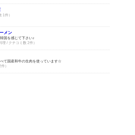
店
数 1件）
ーメン
韓国を感じて下さい♪
料理 / クチコミ数 2件）
べて国産和牛の生肉を使っています☆
 2件）