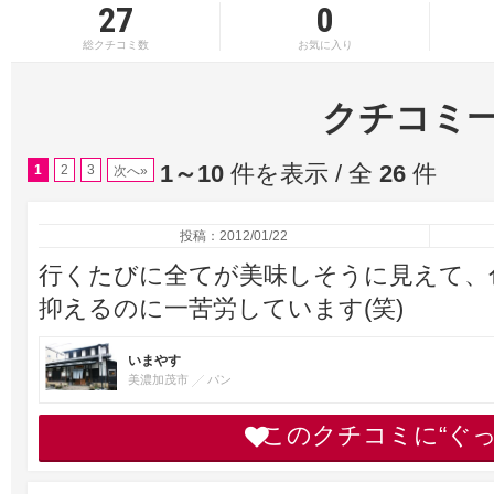
27
0
総クチコミ数
お気に入り
クチコミ
1～10
件を表示 / 全
26
件
1
2
3
次へ»
投稿：2012/01/22
行くたびに全てが美味しそうに見えて、
抑えるのに一苦労しています(笑)
いまやす
美濃加茂市
パン
このクチコミに“ぐ