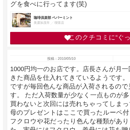
グを食べに行ってます(笑)
珈琲倶楽部 ペパーミント
美濃加茂市
喫茶店
このクチコミに“ぐ
投稿：2010/05/10
1000円均一のお店です。店長さんが月
きた商品を仕入れてきているようです。
ですが毎回色んな商品が入荷されるので
す。 ただ入荷数量が少なく一点ものが
買わないと次回には売れちゃってしまっ
母のプレゼントはここで買ったルーペ付
フクロウや花だったり色んな種類があり
た。実母にはフクロウ、義母には花を贈