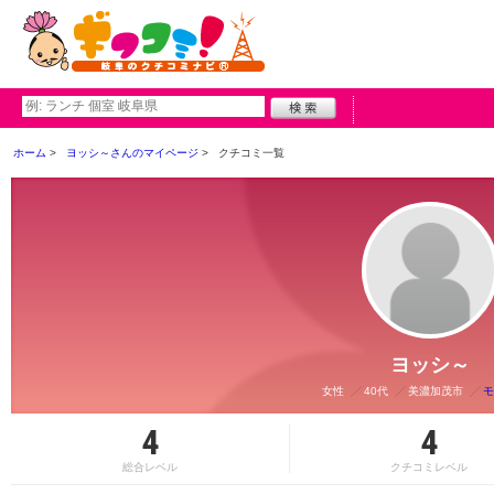
ホーム
ヨッシ～さんのマイページ
クチコミ一覧
ヨッシ～
女性
40代
美濃加茂市
モ
4
4
総合レベル
クチコミレベル