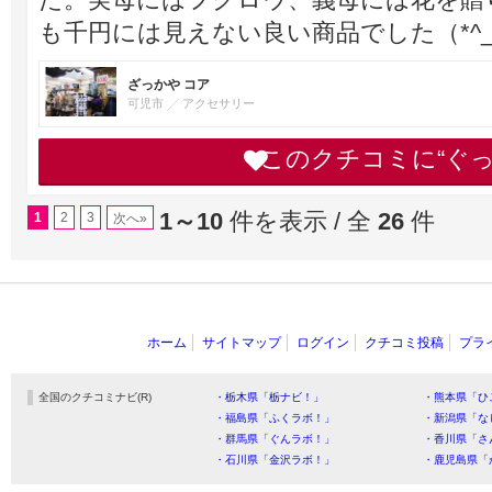
も千円には見えない良い商品でした（*^_
ざっかや コア
可児市
アクセサリー
このクチコミに“ぐ
1～10
件を表示 / 全
26
件
1
2
3
次へ»
ホーム
サイトマップ
ログイン
クチコミ投稿
プラ
全国のクチコミナビ(R)
・栃木県「栃ナビ！」
・熊本県「ひ
・福島県「ふくラボ！」
・新潟県「な
・群馬県「ぐんラボ！」
・香川県「さ
・石川県「金沢ラボ！」
・鹿児島県「