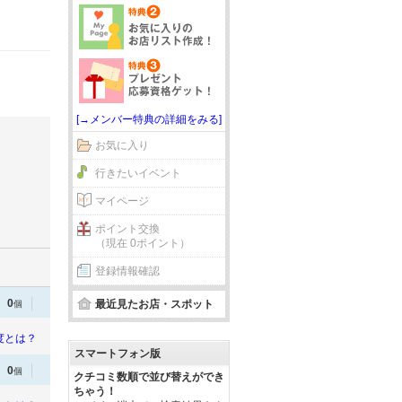
[→メンバー特典の詳細をみる]
お気に入り
行きたいイベント
マイページ
ポイント交換
（現在 0ポイント）
登録情報確認
0
最近見たお店・スポット
個
度とは？
スマートフォン版
0
個
クチコミ数順で並び替えができ
ちゃう！