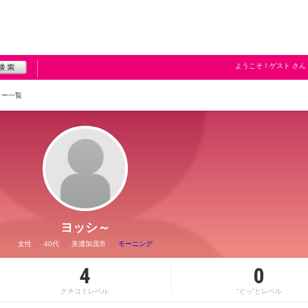
ようこそ！
ゲスト
さん
ター一覧
ヨッシ～
女性
40代
美濃加茂市
モーニング
4
0
クチコミレベル
“ぐっ”とレベル