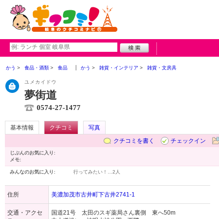
かう
食品・酒類
食品
かう
雑貨・インテリア
雑貨・文房具
ユメカイドウ
夢街道
0574-27-1477
基本情報
クチコミ
写真
クチコミを書く
チェックイン
じぶんのお気に入り:
メモ:
みんなのお気に入り:
行ってみたい！…
2人
住所
美濃加茂市古井町下古井2741-1
交通・アクセ
国道21号 太田のスギ薬局さん裏側 東へ50m