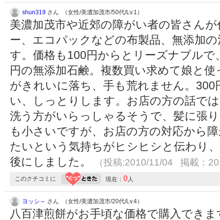
shun319
さん （女性/美濃加茂市/50代/Lv.1）
美濃加茂市や近郊の障がい者の皆さんが
ー、エコパックなどの布製品、無添加の
す。価格も100円からとリーズナブルで
円の無添加石鹸。複数買い求めて娘と使
がきれいに落ち、手も荒れません。30
い、しっとりします。お店の方の話では
洗う方がいらっしゃるそうで、髪に張り
も小さいですが、お店の方の対応から障
たいという気持ちがヒシヒシと伝わり、
後にしました。
（投稿:2010/11/04 掲載：201
0
このクチコミに
現在：
人
ヨッシ～
さん （女性/美濃加茂市/20代/Lv.4）
八百津煎餅がお手頃な価格で購入できま