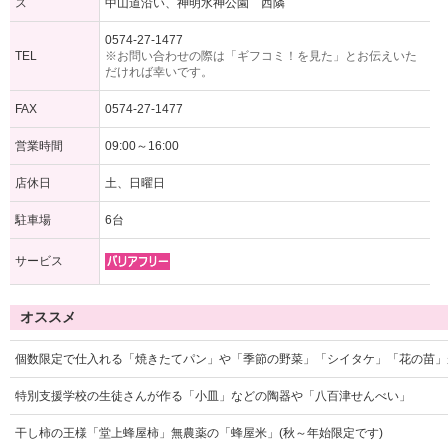
ス
中山道沿い、神明水神公園 西隣
0574-27-1477
TEL
※お問い合わせの際は「ギフコミ！を見た」とお伝えいた
だければ幸いです。
FAX
0574-27-1477
営業時間
09:00～16:00
店休日
土、日曜日
駐車場
6台
サービス
オススメ
個数限定で仕入れる「焼きたてパン」や「季節の野菜」「シイタケ」「花の苗」
特別支援学校の生徒さんが作る「小皿」などの陶器や「八百津せんべい」
干し柿の王様「堂上蜂屋柿」無農薬の「蜂屋米」(秋～年始限定です)