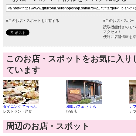
■
このお店・スポットを共有する
■
このお店・スポッ
読取機能付きのモバ
アクセス！
便利に店舗情報を持
このお店・スポットをお気に入り
ています
ダイニング てっぺん
和風カフェ さくら
カフ
レストラン・洋食
喫茶店
カ
周辺のお店・スポット