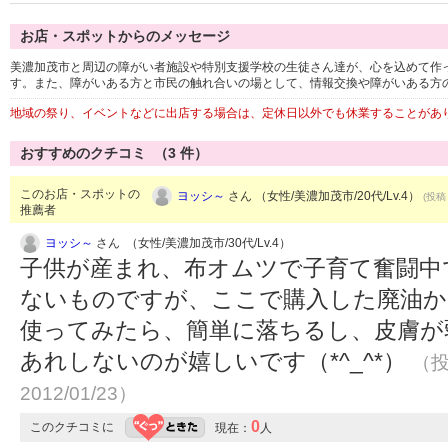
お店・スポットからのメッセージ
美濃加茂市と周辺の障がい者施設や特別支援学校の生徒さん達が、心を込めて作
す。また、障がいある方と市民の触れ合いの場として、情報交換や障がいある方
地域の祭り、イベントなどに出店する場合は、定休日以外でも休業することがあ
おすすめのクチコミ （
3
件）
このお店・スポットの
ヨッシ～
さん （女性/美濃加茂市/20代/Lv.4）
(投稿：
推薦者
ヨッシ～
さん （女性/美濃加茂市/30代/Lv.4）
子供が産まれ、布オムツで子育て奮闘中
ないものですが、ここで購入した廃油から
使ってみたら、簡単に落ちるし、皮膚が
あれしないのが嬉しいです（*^_^*）
（投
2012/01/23）
0
このクチコミに
現在：
人