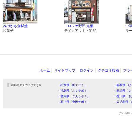
みのかも金蝶堂
コロッケ野郎 光葉
中華
和菓子
テイクアウト・宅配
ラ
ホーム
サイトマップ
ログイン
クチコミ投稿
プラ
全国のクチコミナビ(R)
・栃木県「栃ナビ！」
・熊本県「ひ
・福島県「ふくラボ！」
・新潟県「な
・群馬県「ぐんラボ！」
・香川県「さ
・石川県「金沢ラボ！」
・鹿児島県「
(C) HitBit