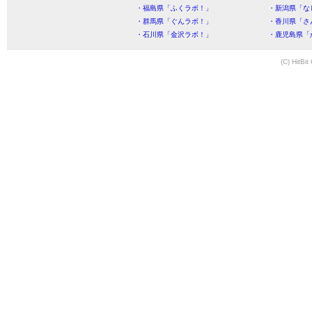
・福島県「ふくラボ！」
・新潟県「な
・群馬県「ぐんラボ！」
・香川県「さ
・石川県「金沢ラボ！」
・鹿児島県「
(C) HitBit