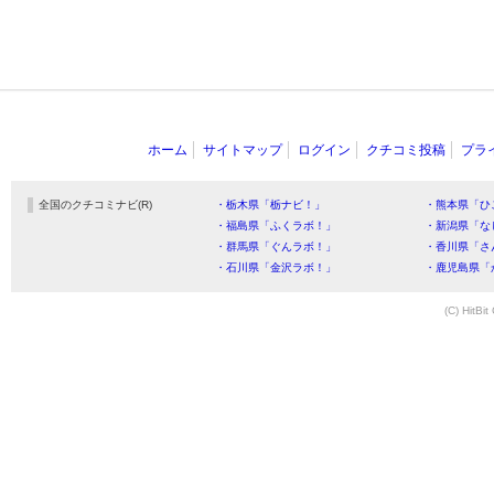
ホーム
サイトマップ
ログイン
クチコミ投稿
プラ
全国のクチコミナビ(R)
・栃木県「栃ナビ！」
・熊本県「ひ
・福島県「ふくラボ！」
・新潟県「な
・群馬県「ぐんラボ！」
・香川県「さ
・石川県「金沢ラボ！」
・鹿児島県「
(C) HitBit