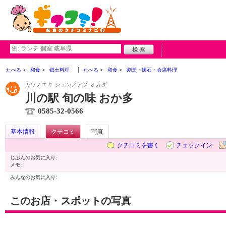
たべる
和食
郷土料理
たべる
和食
割烹・懐石・会席料理
カワノエキ シュンノアジ オカダ
川の駅 旬の味 おか多
0585-32-0566
基本情報
クチコミ
写真
クチコミを書く
チェックイン
じぶんのお気に入り:
メモ:
みんなのお気に入り:
このお店・スポットの写真