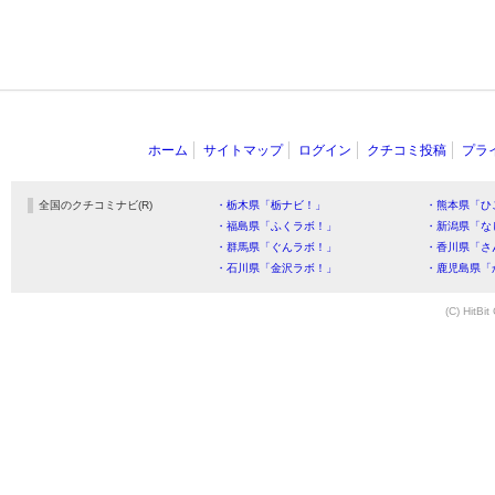
ホーム
サイトマップ
ログイン
クチコミ投稿
プラ
全国のクチコミナビ(R)
・栃木県「栃ナビ！」
・熊本県「ひ
・福島県「ふくラボ！」
・新潟県「な
・群馬県「ぐんラボ！」
・香川県「さ
・石川県「金沢ラボ！」
・鹿児島県「
(C) HitBit