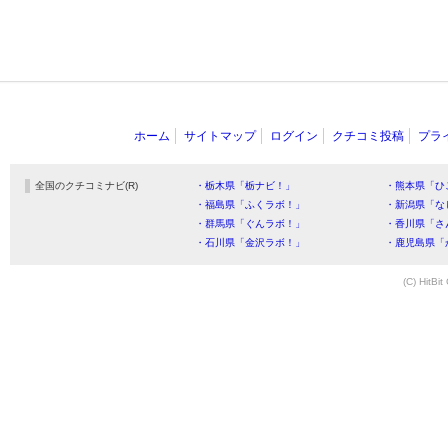
ホーム
サイトマップ
ログイン
クチコミ投稿
プラ
全国のクチコミナビ(R)
・栃木県「栃ナビ！」
・熊本県「ひ
・福島県「ふくラボ！」
・新潟県「な
・群馬県「ぐんラボ！」
・香川県「さ
・石川県「金沢ラボ！」
・鹿児島県「
(C) HitBit