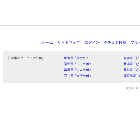
ホーム
サイトマップ
ログイン
クチコミ投稿
プラ
全国のクチコミナビ(R)
・栃木県「栃ナビ！」
・熊本県「ひ
・福島県「ふくラボ！」
・新潟県「な
・群馬県「ぐんラボ！」
・香川県「さ
・石川県「金沢ラボ！」
・鹿児島県「
(C) HitBit