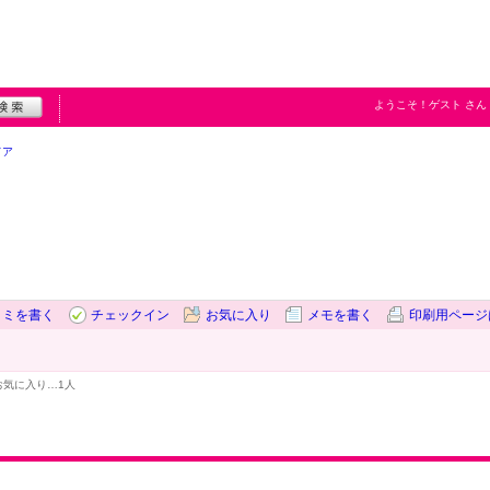
ようこそ！
ゲスト
さん
ドア
コミを書く
チェックイン
お気に入り
メモを書く
印刷用ページ
お気に入り…
1人