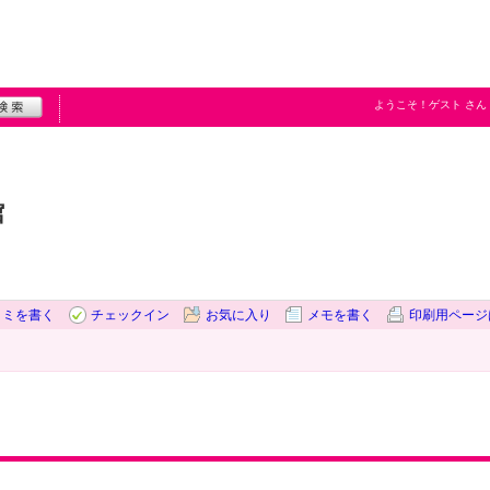
ようこそ！
ゲスト
さん
館
コミを書く
チェックイン
お気に入り
メモを書く
印刷用ページ