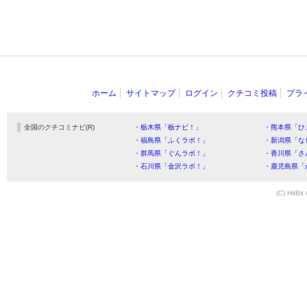
ホーム
サイトマップ
ログイン
クチコミ投稿
プラ
全国のクチコミナビ(R)
・栃木県「栃ナビ！」
・熊本県「ひ
・福島県「ふくラボ！」
・新潟県「な
・群馬県「ぐんラボ！」
・香川県「さ
・石川県「金沢ラボ！」
・鹿児島県「
(C) HitBit