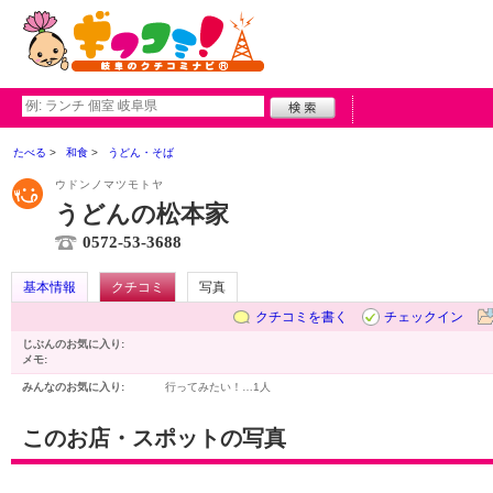
たべる
和食
うどん・そば
ウドンノマツモトヤ
うどんの松本家
0572-53-3688
基本情報
クチコミ
写真
クチコミを書く
チェックイン
じぶんのお気に入り:
メモ:
みんなのお気に入り:
行ってみたい！…
1人
このお店・スポットの写真