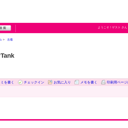
ようこそ！
ゲスト
さん
ル
古着
rTank
コミを書く
チェックイン
お気に入り
メモを書く
印刷用ページ