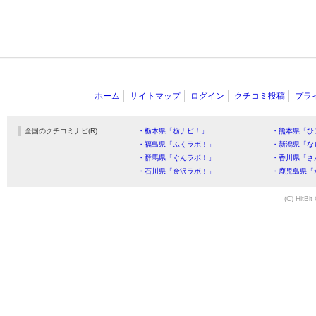
ホーム
サイトマップ
ログイン
クチコミ投稿
プラ
全国のクチコミナビ(R)
・栃木県「栃ナビ！」
・熊本県「ひ
・福島県「ふくラボ！」
・新潟県「な
・群馬県「ぐんラボ！」
・香川県「さ
・石川県「金沢ラボ！」
・鹿児島県「
(C) HitBit