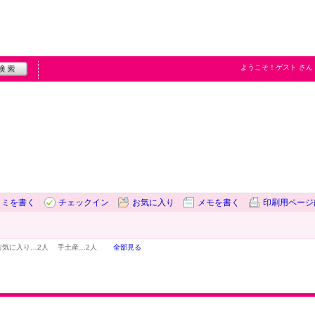
ようこそ！
ゲスト
さん
コミを書く
チェックイン
お気に入り
メモを書く
印刷用ページ
お気に入り…
2人
手土産…
2人
全部見る