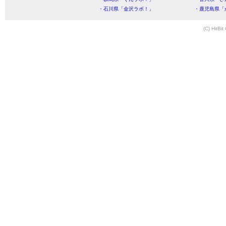
・石川県「金沢ラボ！」
・鹿児島県「
(C) HitBit