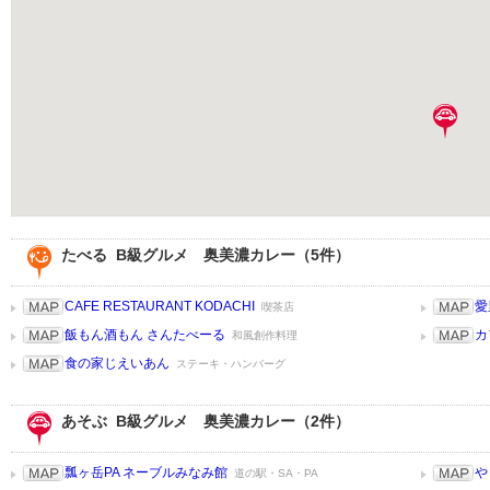
たべる B級グルメ 奥美濃カレー（5件）
CAFE RESTAURANT KODACHI
愛
喫茶店
飯もん酒もん さんたべーる
カ
和風創作料理
食の家じえいあん
ステーキ・ハンバーグ
あそぶ B級グルメ 奥美濃カレー（2件）
瓢ヶ岳PA ネーブルみなみ館
や
道の駅・SA・PA