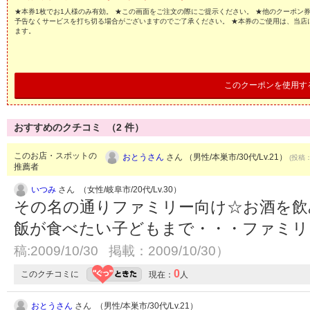
★本券1枚でお1人様のみ有効。 ★この画面をご注文の際にご提示ください。 ★他のクーポン
予告なくサービスを打ち切る場合がございますのでご了承ください。 ★本券のご使用は、当店
ます。
このクーポンを使用す
おすすめのクチコミ （
2
件）
このお店・スポットの
おとうさん
さん （男性/本巣市/30代/Lv.21）
(投稿：
推薦者
いつみ
さん （女性/岐阜市/20代/Lv.30）
その名の通りファミリー向け☆お酒を飲
飯が食べたい子どもまで・・・ファミ
稿:2009/10/30 掲載：2009/10/30）
0
このクチコミに
現在：
人
おとうさん
さん （男性/本巣市/30代/Lv.21）