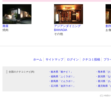
壽屋
アジアンダイニング
創作
焼肉
BAHAGIA
お
その他
ホーム
サイトマップ
ログイン
クチコミ投稿
プラ
全国のクチコミナビ(R)
・栃木県「栃ナビ！」
・熊本県「ひ
・福島県「ふくラボ！」
・新潟県「な
・群馬県「ぐんラボ！」
・香川県「さ
・石川県「金沢ラボ！」
・鹿児島県「
(C) HitBit