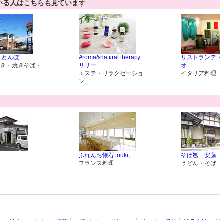
いる人はこちらも見ています
 とんぼ
Aroma&natural therapy
リストランテ
き・焼きそば・
リリー
オ
エステ・リラクゼーショ
イタリア料理
ン
ふれんち懐石 touki。
そば処 安藤
フランス料理
うどん・そば