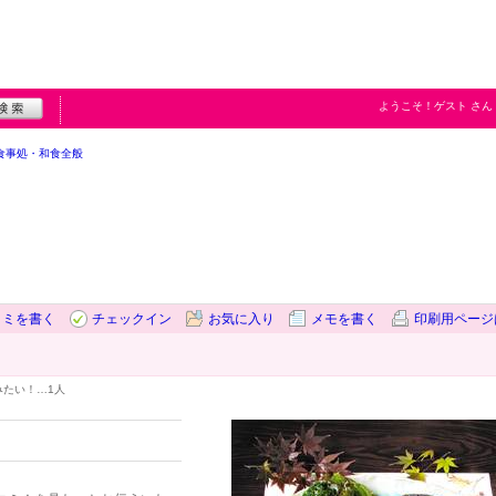
ようこそ！
ゲスト
さん
食事処・和食全般
コミを書く
チェックイン
お気に入り
メモを書く
印刷用ページ
みたい！…
1人