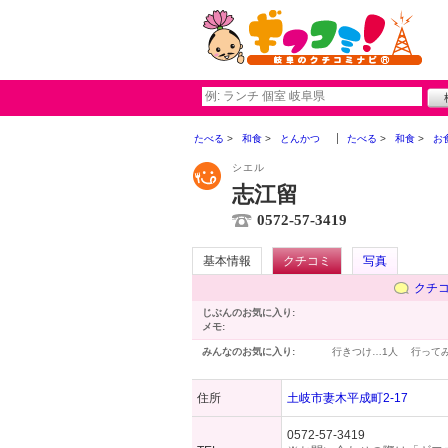
たべる
和食
とんかつ
たべる
和食
お
シエル
志江留
0572-57-3419
基本情報
クチコミ
写真
クチ
じぶんのお気に入り:
メモ:
みんなのお気に入り:
行きつけ…
1人
行って
住所
土岐市妻木平成町2-17
0572-57-3419