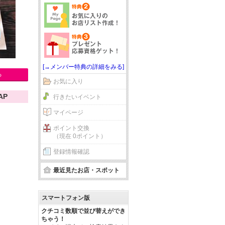
[→メンバー特典の詳細をみる]
る
お気に入り
AP
行きたいイベント
マイページ
ポイント交換
（現在 0ポイント）
登録情報確認
最近見たお店・スポット
スマートフォン版
クチコミ数順で並び替えができ
ちゃう！