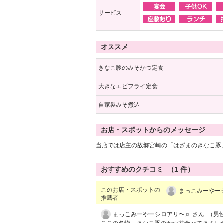
サービス
オススメ
きなこ豚のみそかつ定食
大きなエビフライ定食
自家製みそ煮込
お店・スポットからのメッセージ
当店では店主の故郷宮崎の「はざまのきなこ豚
おすすめのクチコミ （
1
件）
このお店・スポットの
まっこみーやーシ
推薦者
まっこみーやーシロアリ〜♬ さん （男性/