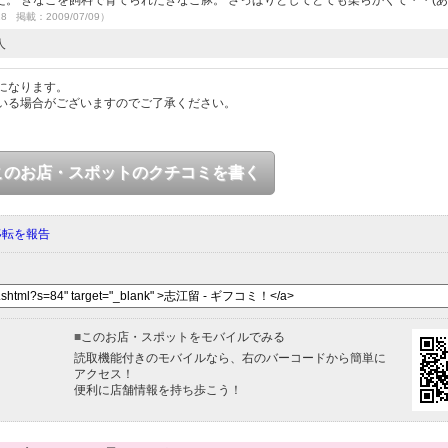
。 きなこを飼料で育てられたきなこ豚。 さっぱりとしてとても柔らかくて・・(
28 掲載：2009/07/09）
人
になります。
いる場合がございますのでご了承ください。
このお店・スポットのクチコミを書く
移転を報告
■
このお店・スポットをモバイルでみる
読取機能付きのモバイルなら、右のバーコードから簡単に
アクセス！
便利に店舗情報を持ち歩こう！