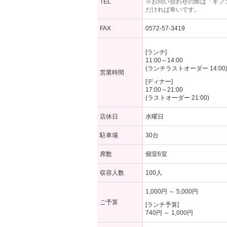
TEL
※お問い合わせの際は「ギフ
だければ幸いです。
FAX
0572-57-3419
[ランチ]
11:00～14:00
(ランチラストオーダー 14:00
営業時間
[ディナー]
17:00～21:00
(ラストオーダー 21:00)
店休日
水曜日
駐車場
30台
席数
個室6室
収容人数
100人
1,000円 ～ 5,000円
ご予算
[ランチ予算]
740円 ～ 1,000円