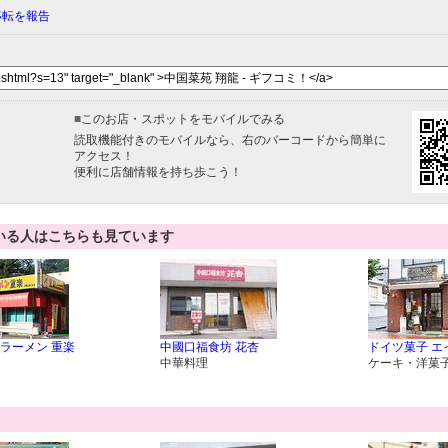
移転を報告
■
このお店・スポットをモバイルでみる
読取機能付きのモバイルなら、右のバーコードから簡単に
アクセス！
便利に店舗情報を持ち歩こう！
いる人はこちらも見ています
ラーメン 重楽
中國口福食坊 花杏
ドイツ菓子 エ
中華料理
ケーキ・洋菓