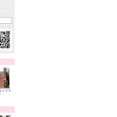
イトリイ
子