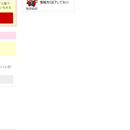
イル版で
ンをみる
ーハンが