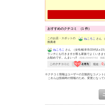
おすすめのクチコミ （
1
件）
このお店・スポットの
ねころこ
さん （
推薦者
ねころこ
さん （女性/岐阜市/20代/Lv.15
ランチにも行きますが夜も家族でよくいきま
お勧めです。んまいっ!!
（投稿:2009/07/02 掲載
0
このクチコミに
現在：
※クチコミ情報はユーザーの主観的なコメント
これらは投稿時の情報のため、変更になって