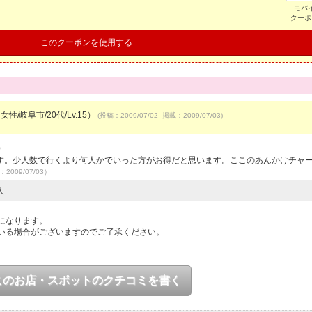
モバ
クーポ
このクーポンを使用する
女性/岐阜市/20代/Lv.15）
(投稿：2009/07/02 掲載：2009/07/03)
）
す。少人数で行くより何人かでいった方がお得だと思います。ここのあんかけチャ
：2009/07/03）
人
になります。
いる場合がございますのでご了承ください。
このお店・スポットのクチコミを書く