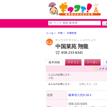
たべる
中華
中華料理
チュウゴクサイエン ショウリュウ
中国菜苑 翔龍
058-233-0345
基本情報
クチコミ
クーポン
クチ
じぶんのお気に入り:
メモ:
みんなのお気に入り:
お気に入り…
1人
住所
岐阜市八代3-18-1
058-233-0345