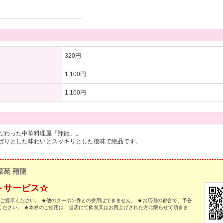
320円
1,100円
1,100円
だわった中華料理屋「翔龍」。
ぱりとした味わいとスッキリとした後味で絶品です。
菜苑 翔龍
トサービス☆
にご提示ください。 ★他のクーポン券との併用はできません。 ★お店側の都合で、予告
ください。 ★本券のご使用は、当店にて飲食又はお買上げされた方に限らせて頂きま