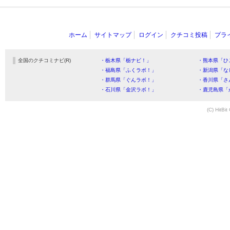
ホーム
サイトマップ
ログイン
クチコミ投稿
プラ
全国のクチコミナビ(R)
・栃木県「栃ナビ！」
・熊本県「ひ
・福島県「ふくラボ！」
・新潟県「な
・群馬県「ぐんラボ！」
・香川県「さ
・石川県「金沢ラボ！」
・鹿児島県「
(C) HitBit