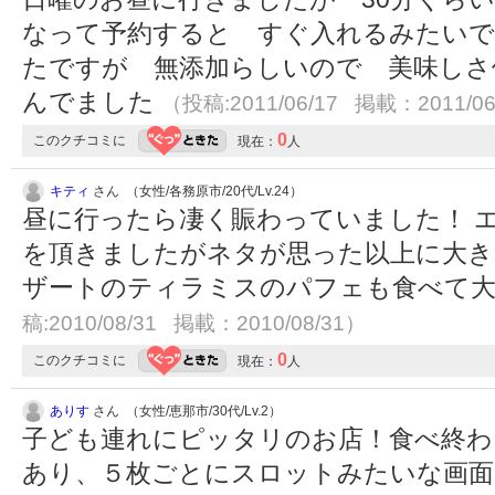
なって予約すると すぐ入れるみたいで
たですが 無添加らしいので 美味しさ
んでました
（投稿:2011/06/17 掲載：2011/06
0
このクチコミに
現在：
人
キティ
さん （女性/各務原市/20代/Lv.24）
昼に行ったら凄く賑わっていました！ 
を頂きましたがネタが思った以上に大き
ザートのティラミスのパフェも食べて大満足で
稿:2010/08/31 掲載：2010/08/31）
0
このクチコミに
現在：
人
ありす
さん （女性/恵那市/30代/Lv.2）
子ども連れにピッタリのお店！食べ終わ
あり、５枚ごとにスロットみたいな画面