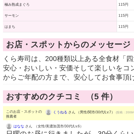
極み熟成まぐろ
115円
サーモン
115円
はまち
115円
お店・スポットからのメッセージ
くら寿司は、200種類以上ある全食材「
安心・おいしい・安価そして楽しいをコ
からご年配の方まで、安心してお食事頂
おすすめのクチコミ （
5
件）
このお店・スポットの
くうねる
さん （男性/関市/30代/Lv.7）
(投稿：2009/
推薦者
はなな
さん （女性/美濃加茂市/30代/Lv.6）
日曜のお昼に行きましたが 30分くら