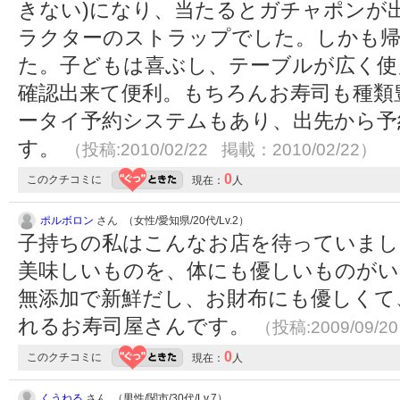
きない)になり、当たるとガチャポンが
ラクターのストラップでした。しかも
た。子どもは喜ぶし、テーブルが広く使
確認出来て便利。もちろんお寿司も種類
ータイ予約システムもあり、出先から予
す。
（投稿:2010/02/22 掲載：2010/02/22）
0
このクチコミに
現在：
人
ポルボロン
さん （女性/愛知県/20代/Lv.2）
子持ちの私はこんなお店を待っていまし
美味しいものを、体にも優しいものがい
無添加で新鮮だし、お財布にも優しくて
れるお寿司屋さんです。
（投稿:2009/09/2
0
このクチコミに
現在：
人
くうねる
さん （男性/関市/30代/Lv.7）