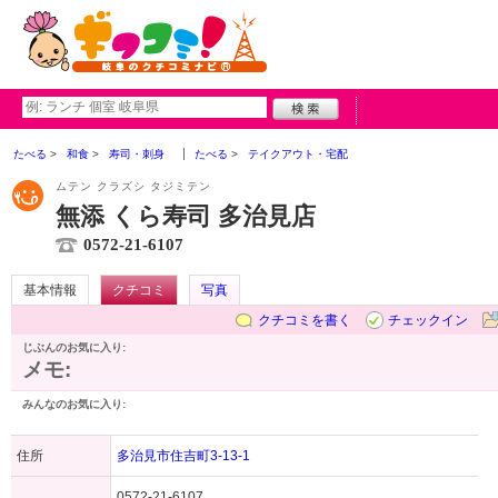
たべる
和食
寿司・刺身
たべる
テイクアウト・宅配
ムテン クラズシ タジミテン
無添 くら寿司 多治見店
0572-21-6107
基本情報
クチコミ
写真
クチコミを書く
チェックイン
じぶんのお気に入り:
メモ:
みんなのお気に入り:
住所
多治見市住吉町3-13-1
0572-21-6107