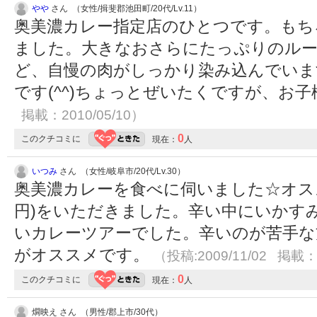
やや
さん （女性/揖斐郡池田町/20代/Lv.11）
奥美濃カレー指定店のひとつです。もち
ました。大きなおさらにたっぷりのル
ど、自慢の肉がしっかり染み込んでいま
です(^^)ちょっとぜいたくですが、お
掲載：2010/05/10）
0
このクチコミに
現在：
人
いつみ
さん （女性/岐阜市/20代/Lv.30）
奥美濃カレーを食べに伺いました☆オスス
円)をいただきました。辛い中にいかす
いカレーツアーでした。辛いのが苦手な
がオススメです。
（投稿:2009/11/02 掲載：2
0
このクチコミに
現在：
人
燗映え さん （男性/郡上市/30代）