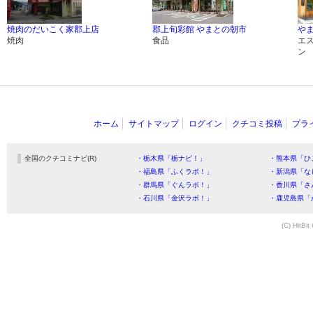
焼肉のだいこく家郡上店
郡上旬彩館 やまとの朝市
やま
焼肉
食品
エ
ン
ホーム
サイトマップ
ログイン
クチコミ投稿
プラ
全国のクチコミナビ(R)
・栃木県「栃ナビ！」
・熊本県「ひ
・福島県「ふくラボ！」
・新潟県「な
・群馬県「ぐんラボ！」
・香川県「さ
・石川県「金沢ラボ！」
・鹿児島県「
(C) HitBit