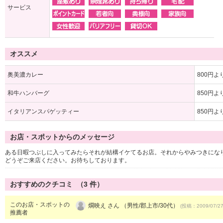
サービス
オススメ
奥美濃カレー
800円よ
和牛ハンバーグ
850円よ
イタリアンスパゲッティー
850円よ
お店・スポットからのメッセージ
ある日暇つぶしに入ってみたらそれが結構イケてるお店。それからやみつきになり
どうぞご来店ください。お待ちしております。
おすすめのクチコミ （
3
件）
このお店・スポットの
燗映え さん （男性/郡上市/30代）
(投稿：2009/07/2
推薦者