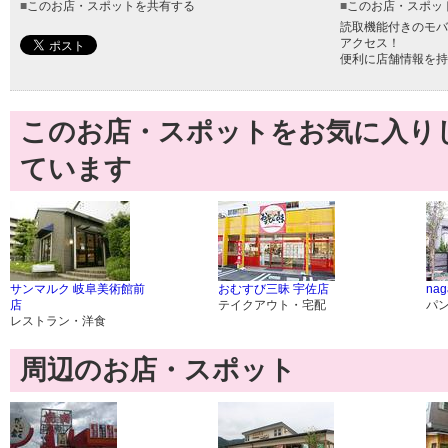
■
このお店・スポットを共有する
■
このお店・スポッ
読取機能付きのモバ
アクセス！
便利に店舗情報を持
このお店・スポットをお気に入り
ています
サンマルク 岐阜美術館前
おむすび三昧 宇佐店
nag
店
テイクアウト・宅配
パ
レストラン・洋食
周辺のお店・スポット