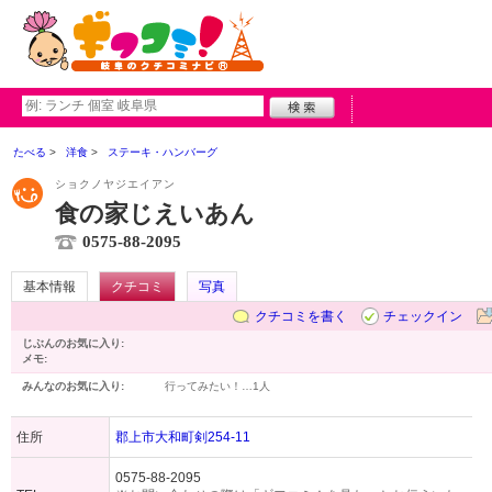
たべる
洋食
ステーキ・ハンバーグ
ショクノヤジエイアン
食の家じえいあん
0575-88-2095
基本情報
クチコミ
写真
クチコミを書く
チェックイン
じぶんのお気に入り:
メモ:
みんなのお気に入り:
行ってみたい！…
1人
住所
郡上市大和町剣254-11
0575-88-2095