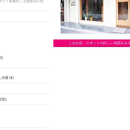
コミ！を見た」とお伝えいた
このお店・スポットの詳しい地図をみ
0)
月曜 休)
2室)