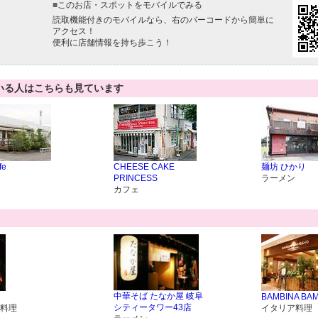
■
このお店・スポットをモバイルでみる
読取機能付きのモバイルなら、右のバーコードから簡単に
アクセス！
便利に店舗情報を持ち歩こう！
いる人はこちらも見ています
fe
CHEESE CAKE
麺坊 ひかり
PRINCESS
ラーメン
カフェ
中華そば たなか屋 岐阜
BAMBINA BA
シティータワー43店
料理
イタリア料理