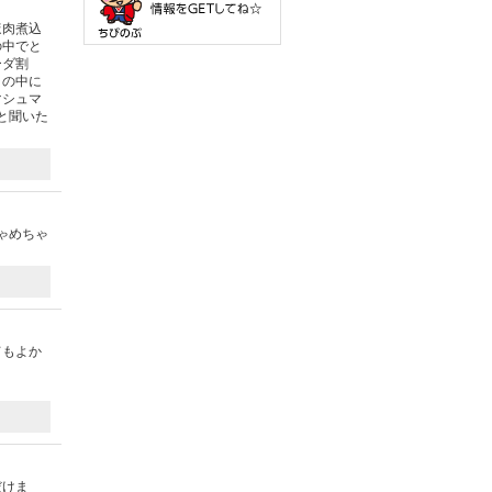
ほ肉煮込
の中でと
ーダ割
ラの中に
マシュマ
と聞いた
ゃめちゃ
てもよか
だけま