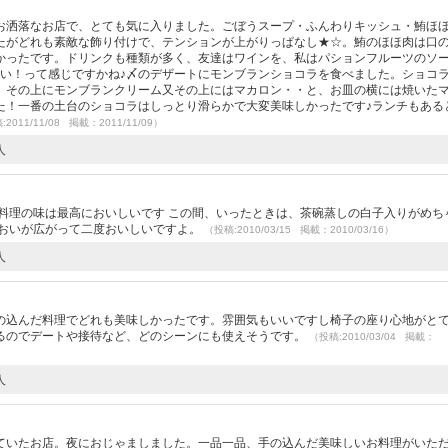
お洒落なお店で、とても気に入りました。ごぼうスープ・ふんわりキッシュ・鮪ほ
たがどれも素敵な飾り付けで、テンションが上がりっぱなし★☆。鮪のほほ肉は口
かったです。ドリンクも種類が多く、友達はワインを、私はパションフルーツのソ
旨い！って感じですかね♪〆のデザートにモンブランショコラを食べました。ショコ
、その上にモンブランクリーム又その上にはマカロン・・と、お皿の横には焼いた
た！一番の土台のショコラはしっとり滑らかで大変美味しかったです♪ランチもある
2011/11/08 掲載：2011/11/09）
人
料理の味は最高においしいです この間、いったときは、茶碗蒸しの白子入りがめち
においが広がって二度おいしいですよ。
（投稿:2010/03/15 掲載：2010/03/16）
人
の込んだ料理でどれも美味しかったです。雰囲気もいいですし椅子の座り心地がと
るのでデートや接待など、どのシーンにも使えそうです。
（投稿:2010/03/04 掲載：
人
ていたお店。夜におじゃましました。一品一品、手の込んだ美味しいお料理がいた