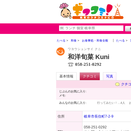
たべる
和食
お食事処・和食全般
たべる
ワヨウシュンサイ クニ
和洋旬菜 Kuni
058-251-0292
基本情報
クチコミ
写真
クチ
じぶんのお気に入り:
メモ:
みんなのお気に入り:
行ってみたい！…
4人
住所
岐阜市長住町7-2-9
058-251-0292