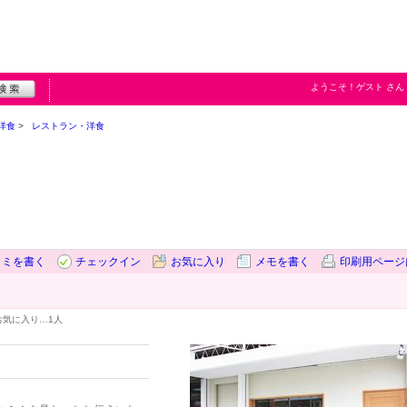
ようこそ！
ゲスト
さん
洋食
レストラン・洋食
コミを書く
チェックイン
お気に入り
メモを書く
印刷用ページ
お気に入り…
1人