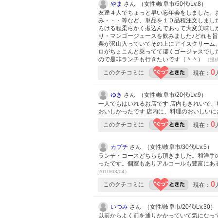
やま
さん （女性/岐阜市/50代/Lv.8）
友達４人でちょっと早い忘年会をしました。
み・・・等など、単品を１０品程注文しまし
ろける程柔らかく煮込んであって大変美味し
り・マンゴージュースを飲みました♪どれも
栗が沢山入っていてその上にアイスクリーム
ロがちょこんと乗ってて凄くゴージャスでし
ので是非ランチも行きたいです（＾＾）
（投稿:
0
このクチコミに
現在：
ゆき
さん （女性/岐阜市/20代/Lv.9）
一人でもはいれるお店です 店内もきれいで、
おいしかったです 店内に、料理のおいしい
0
このクチコミに
現在：
カプチ
さん （女性/岐阜市/30代/Lv.5）
ランチ・コースどちらも頂きました。和洋手
ったです。個室もありアルコールも豊富にあ
2010/03/04）
0
このクチコミに
現在：
いつみ
さん （女性/岐阜市/20代/Lv.30）
以前からよく前を通りかかっていて気になっ