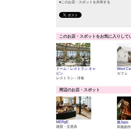
■
このお店・スポットを共有する
このお店・スポットをお気に入りして
ドーム・レストラン キャ
Wool Ca
ビン
カフェ
レストラン・洋食
周辺のお店・スポット
MERgE
雅Japo
雑貨・文房具
和風創作