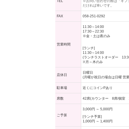
TEL
※お問い合わせの際は「ギフ
だければ幸いです。
FAX
058-251-0292
11:30～14:00
17:30～22:30
※金・土は夜のみ
営業時間
[ランチ]
11:30～14:00
(ランチラストオーダー 13:3
※月～木のみ
日曜日
店休日
(月曜が祝日の場合は日曜 営業,
駐車場
近くにコインPあり
席数
42席(カウンター 8席/個室 
3,000円 ～ 5,000円
ご予算
[ランチ予算]
1,000円 ～ 1,400円