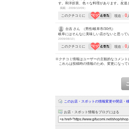
す。和洋折衷、色々な料理があります。友達
掲載：2009/10/09）
0
このクチコミに
現在：
台吉 さん （男性/岐阜市/30代）
岐阜にはそんなに美味しい店がないと思って
2009/08/10）
0
このクチコミに
現在：
※クチコミ情報はユーザーの主観的なコメント
これらは投稿時の情報のため、変更になって
このお店・スポットの情報変更や閉店・
お店・スポット情報をブログにはる