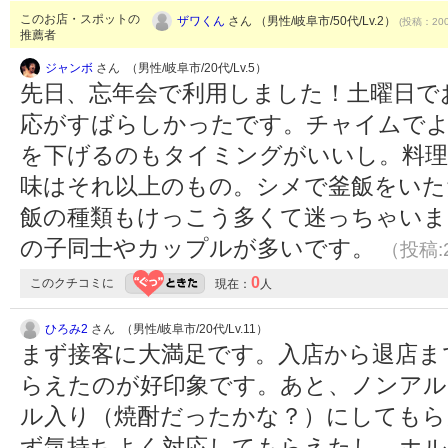
このお店・スポットの
ザワくん
さん （男性/岐阜市/50代/Lv.2）
(投稿：200
推薦者
ジャンボ
さん （男性/岐阜市/20代/Lv.5）
先日、忘年会で利用しました！土曜日で
応がすばらしかったです。チャイムで
を下げるのもタイミングがいいし。料理
味はそれ以上のもの。シメで釜飯をいた
飯の種類もけっこう多くて迷っちゃいま
の子同士やカップルが多いです。
（投稿:2
0
このクチコミに
現在：
人
ひろみ2
さん （男性/岐阜市/20代/Lv.11）
まず接客に大満足です。入店から退店ま
らえたのが好印象です。あと、ノンアル
ル入り（焼酎だったかな？）にしてもら
ず気持ちよく対応してもらえたし。ホル