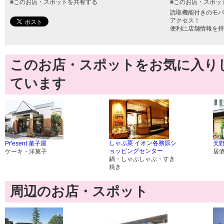
■
このお店・スポットを共有する
■
このお店・スポッ
読取機能付きのモバ
アクセス！
便利に店舗情報を持
このお店・スポットをお気に入り
ています
しゃぶ菜 イオン各務原シ
Pr'esent 菓子屋
天
ョッピングセンター
ケーキ・洋菓子
居
鍋・しゃぶしゃぶ・すき
焼き
周辺のお店・スポット