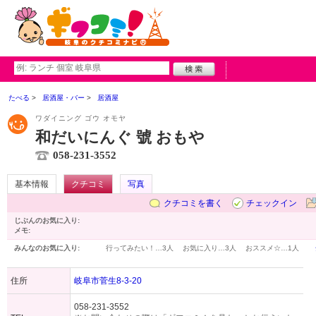
たべる
居酒屋・バー
居酒屋
ワダイニング ゴウ オモヤ
和だいにんぐ 號 おもや
058-231-3552
基本情報
クチコミ
写真
クチコミを書く
チェックイン
じぶんのお気に入り:
メモ:
みんなのお気に入り:
行ってみたい！…
3人
お気に入り…
3人
おススメ☆…
1人
住所
岐阜市菅生8-3-20
058-231-3552