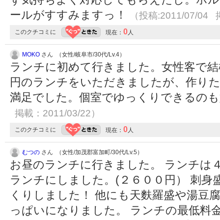
ールがすすみますっ！
（投稿:2011/07/04 
0
このクチコミに
現在：
人
MOKO
さん （女性/岐阜市/30代/Lv.4）
ランチに初めて行きました。女性客で結
円のランチをいただきましたが、作りた
満足でした。個室でゆっくりできるの
掲載：2011/03/22）
0
このクチコミに
現在：
人
むつの
さん （女性/加茂郡富加町/30代/Lv.5）
お昼のランチに行きました。 ランチは
ランチにしました。(２６００円） 刺
くりしました！ 他にも天麩羅盛や湯豆
っぱいになりました。 ランチの最低料