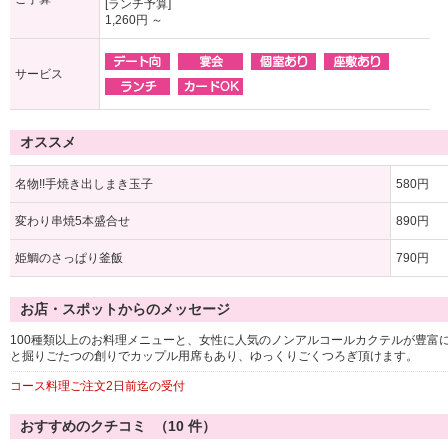
[ランチ予算]
1,260円 ～
サービス
オススメ
名物!!手焼き出しまき玉子
580円
変わり串焼5本盛合せ
890円
姫鯛のさっぱり釜飯
790円
お店・スポットからのメッセージ
100種類以上のお料理メニューと、女性に人気のノンアルコールカクテルが豊富
と掘りごたつの創りでカップル用席もあり、ゆっくりごくつろぎ頂けます。
コース料理ご注文2日前迄の受付
おすすめのクチコミ （
10
件）