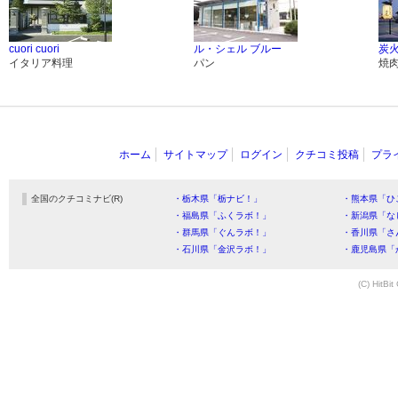
cuori cuori
ル・シェル ブルー
炭
イタリア料理
パン
焼
ホーム
サイトマップ
ログイン
クチコミ投稿
プラ
全国のクチコミナビ(R)
・栃木県「栃ナビ！」
・熊本県「ひ
・福島県「ふくラボ！」
・新潟県「な
・群馬県「ぐんラボ！」
・香川県「さ
・石川県「金沢ラボ！」
・鹿児島県「
(C) HitBit