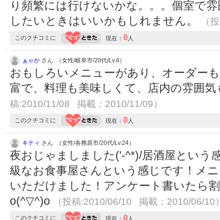
り頻繁には行けないかな。。。個室で雰
したいときはいいかもしれません。
（投稿
0
このクチコミに
現在：
人
ぁゃか
さん （女性/岐阜市/20代/Lv.4）
おもしろいメニューがあり、オーダーも
富で、料理も美味しくて、店内の雰囲気
稿:2010/11/08 掲載：2010/11/09）
0
このクチコミに
現在：
人
キティ
さん （女性/各務原市/20代/Lv.24）
夜おじゃましました('-^*)/居酒屋と
級なお食事屋さんという感じです！メニ
いただけました！アンケート書いたら割
o(^▽^)o
（投稿:2010/06/10 掲載：2010/06/10
0
このクチコミに
現在：
人