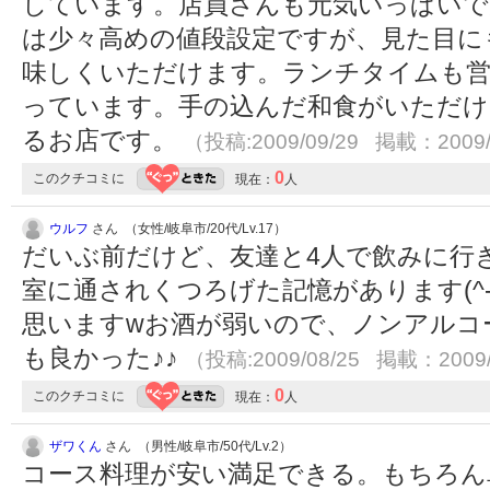
しています。店員さんも元気いっぱいで
は少々高めの値段設定ですが、見た目に
味しくいただけます。ランチタイムも営
っています。手の込んだ和食がいただけ
るお店です。
（投稿:2009/09/29 掲載：2009/
0
このクチコミに
現在：
人
ウルフ
さん （女性/岐阜市/20代/Lv.17）
だいぶ前だけど、友達と4人で飲みに行
室に通されくつろげた記憶があります(^-
思いますwお酒が弱いので、ノンアルコ
も良かった♪♪
（投稿:2009/08/25 掲載：2009/
0
このクチコミに
現在：
人
ザワくん
さん （男性/岐阜市/50代/Lv.2）
コース料理が安い満足できる。もちろん