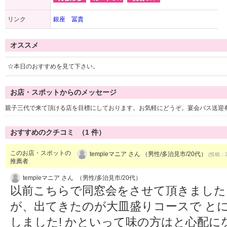
リンク
銀座 冨貴
オススメ
☆本日のおすすめを見て下さい。
お店・スポットからのメッセージ
親子三代で来て頂ける店を目標にしております。お気軽にどうぞ。宴会バス送迎
おすすめのクチコミ （
1
件）
このお店・スポットの
templeマニア さん （男性/多治見市/20代）
(投稿：2
推薦者
templeマニア さん （男性/多治見市/20代）
以前こちらで同窓会をさせて頂きました
が、出てきたのが大皿盛りコースで と
しました! かといって味の方はと心配