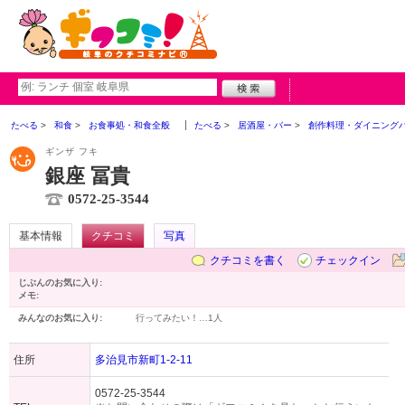
たべる
和食
お食事処・和食全般
たべる
居酒屋・バー
創作料理・ダイニング
ギンザ フキ
銀座 冨貴
0572-25-3544
基本情報
クチコミ
写真
クチコミを書く
チェックイン
じぶんのお気に入り:
メモ:
みんなのお気に入り:
行ってみたい！…
1人
住所
多治見市新町1-2-11
0572-25-3544