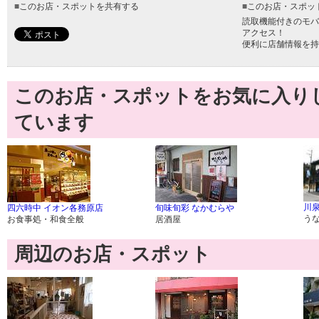
■
このお店・スポットを共有する
■
このお店・スポッ
読取機能付きのモバ
アクセス！
便利に店舗情報を持
このお店・スポットをお気に入り
ています
川
四六時中 イオン各務原店
旬味旬彩 なかむらや
う
お食事処・和食全般
居酒屋
周辺のお店・スポット