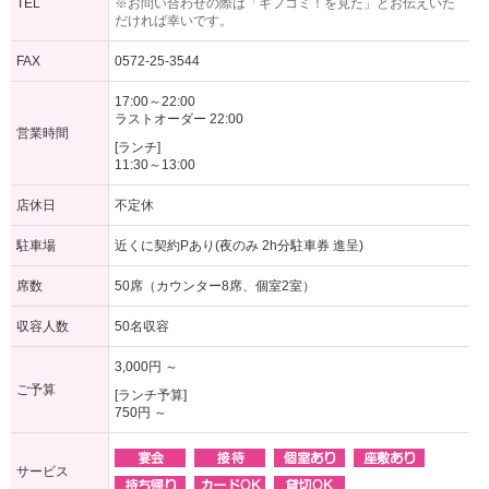
TEL
※お問い合わせの際は「ギフコミ！を見た」とお伝えいた
だければ幸いです。
FAX
0572-25-3544
17:00～22:00
ラストオーダー 22:00
営業時間
[ランチ]
11:30～13:00
店休日
不定休
駐車場
近くに契約Pあり(夜のみ 2h分駐車券 進呈)
席数
50席（カウンター8席、個室2室）
収容人数
50名収容
3,000円 ～
ご予算
[ランチ予算]
750円 ～
サービス