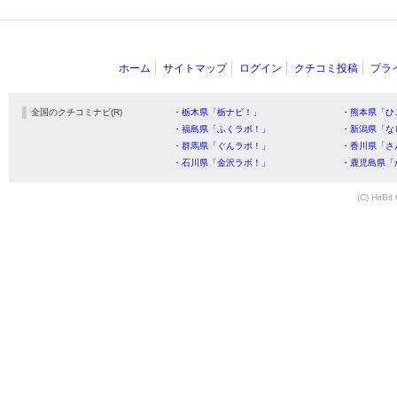
ホーム
サイトマップ
ログイン
クチコミ投稿
プラ
全国のクチコミナビ(R)
・栃木県「栃ナビ！」
・熊本県「ひ
・福島県「ふくラボ！」
・新潟県「な
・群馬県「ぐんラボ！」
・香川県「さ
・石川県「金沢ラボ！」
・鹿児島県「
(C) HitBit