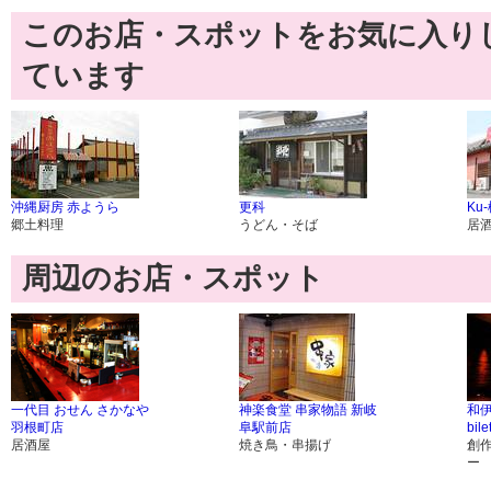
このお店・スポットをお気に入り
ています
沖縄厨房 赤ようら
更科
Ku
郷土料理
うどん・そば
居
周辺のお店・スポット
一代目 おせん さかなや
神楽食堂 串家物語 新岐
和
羽根町店
阜駅前店
bil
居酒屋
焼き鳥・串揚げ
創
ー