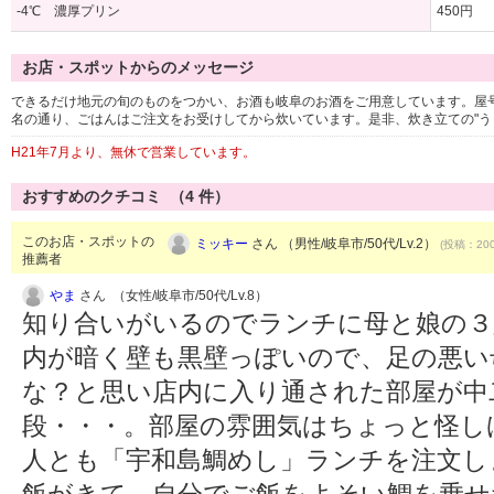
-4℃ 濃厚プリン
450円
お店・スポットからのメッセージ
できるだけ地元の旬のものをつかい、お酒も岐阜のお酒をご用意しています。屋
名の通り、ごはんはご注文をお受けしてから炊いています。是非、炊き立ての"う
H21年7月より、無休で営業しています。
おすすめのクチコミ （
4
件）
このお店・スポットの
ミッキー
さん （男性/岐阜市/50代/Lv.2）
(投稿：200
推薦者
やま
さん （女性/岐阜市/50代/Lv.8）
知り合いがいるのでランチに母と娘の３
内が暗く壁も黒壁っぽいので、足の悪い
な？と思い店内に入り通された部屋が中
段・・・。部屋の雰囲気はちょっと怪し
人とも「宇和島鯛めし」ランチを注文し