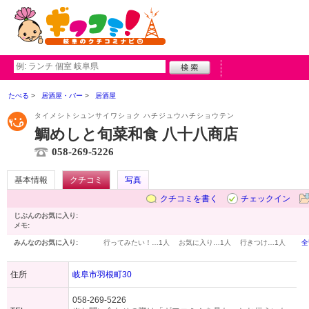
たべる
居酒屋・バー
居酒屋
タイメシトシュンサイワショク ハチジュウハチショウテン
鯛めしと旬菜和食 八十八商店
058-269-5226
基本情報
クチコミ
写真
クチコミを書く
チェックイン
じぶんのお気に入り:
メモ:
みんなのお気に入り:
行ってみたい！…
1人
お気に入り…
1人
行きつけ…
1人
全
住所
岐阜市羽根町30
058-269-5226