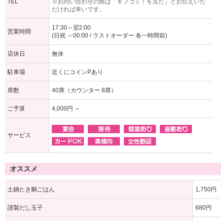
TEL
※お問い合わせの際は「ギフコミ！を見た」とお伝えいた
だければ幸いです。
17:30～翌2:00
営業時間
(日祝 ～00:00 / ラストオーダー 各一時間前)
店休日
無休
駐車場
近くにコインPあり
席数
40席（カウンター 8席）
ご予算
4,000円 ～
サービス
オススメ
土鍋たき鯛ごはん
1,750円
謹製だし玉子
680円