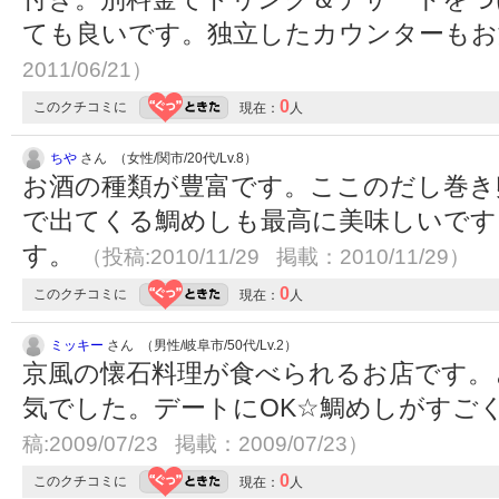
ても良いです。独立したカウンターも
2011/06/21）
0
このクチコミに
現在：
人
ちや
さん （女性/関市/20代/Lv.8）
お酒の種類が豊富です。ここのだし巻き
で出てくる鯛めしも最高に美味しいです
す。
（投稿:2010/11/29 掲載：2010/11/29）
0
このクチコミに
現在：
人
ミッキー
さん （男性/岐阜市/50代/Lv.2）
京風の懐石料理が食べられるお店です。
気でした。デートにOK☆鯛めしがすご
稿:2009/07/23 掲載：2009/07/23）
0
このクチコミに
現在：
人