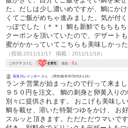
飯がきて、自分でご飯をよそい鯛を乗せ
た。だしは少し濃いめですが、鯛にかけ
くてご飯がめちゃ進みました。気が付く
っぽでした（＊＊）鯛も新鮮でもちもち
クーポンを頂いていたので、デザートも
蜜がかかっていてこちらも美味しかった
（投稿:2011/11/17 掲載：2011/11/18）
0
このクチコミに
現在：
人
長良川レインボー
さん （男性/岐阜市/30代/Lv.16）
ランチ営業が始まったので行って来まし
９５０円を注文。 鯛の刺身と卵黄入り
別々に提供されます。 おこげも美味し
鯛を載せ、溶いた特製つゆをかけ、 お
スルッと頂きます。ただただウマいです
付き。別料金でドリンク＆デザートをつ