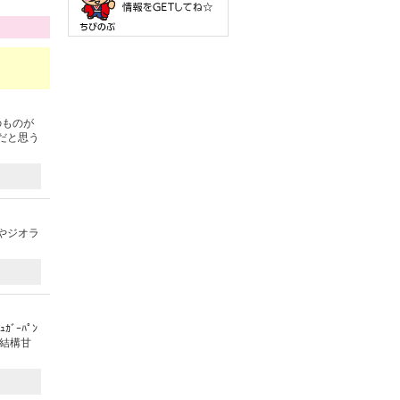
のものが
だと思う
やジオラ
ﾞｰﾊﾟﾝ
。結構甘