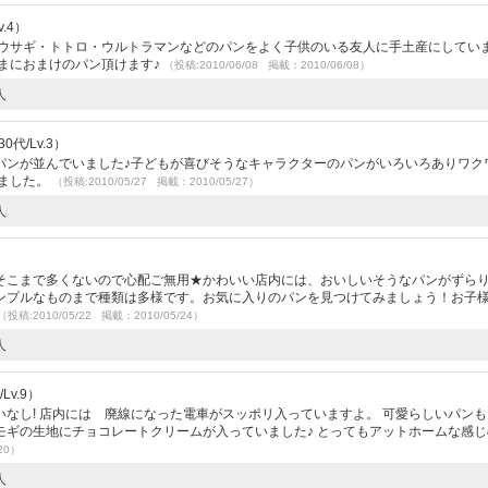
.4）
ウサギ・トトロ・ウルトラマンなどのパンをよく子供のいる友人に手土産にしてい
まにおまけのパン頂けます♪
（投稿:2010/06/08 掲載：2010/06/08）
人
代/Lv.3）
パンが並んでいました♪子どもが喜びそうなキャラクターのパンがいろいろありワク
りました。
（投稿:2010/05/27 掲載：2010/05/27）
人
そこまで多くないので心配ご無用★かわいい店内には、おいしいそうなパンがずら
ンプルなものまで種類は多様です。お気に入りのパンを見つけてみましょう！お子
（投稿:2010/05/22 掲載：2010/05/24）
人
Lv.9）
なし! 店内には 廃線になった電車がスッポリ入っていますよ。 可愛らしいパン
モギの生地にチョコレートクリームが入っていました♪ とってもアットホームな感じ
20）
人