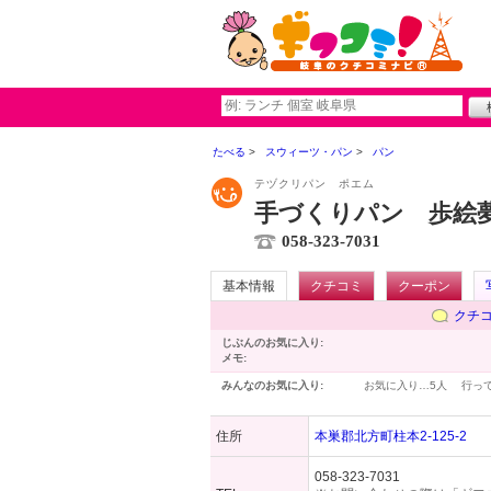
たべる
スウィーツ・パン
パン
テヅクリパン ポエム
手づくりパン 歩絵
058-323-7031
基本情報
クチコミ
クーポン
クチ
じぶんのお気に入り:
メモ:
みんなのお気に入り:
お気に入り…
5人
行っ
住所
本巣郡北方町柱本2-125-2
058-323-7031