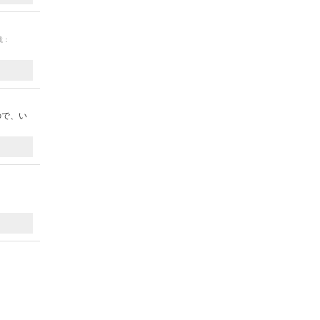
載：
ので、い