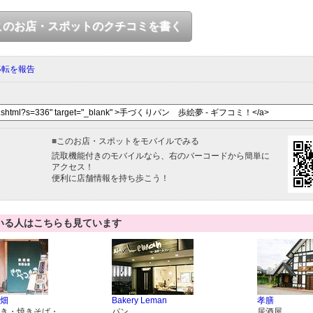
このお店・スポットのクチコミを書く
移転を報告
■
このお店・スポットをモバイルでみる
読取機能付きのモバイルなら、右のバーコードから簡単に
アクセス！
便利に店舗情報を持ち歩こう！
いる人はこちらも見ています
畑
Bakery Leman
孝膳
き・焼きそば・
パン
居酒屋