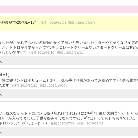
/岐阜市/20代/Lv.17）
(投稿：2009/07/03 掲載：2009/07/07)
ましたが、それでもパンの種類が多くて凄いと思いました！食べやすそうなサイズ
した。トトロが可愛かったです♪チョコレートクリームやカスタードクリームは甘め
たいです(^^)
（投稿:2012/01/30 掲載：2012/01/31）
人
Lv.1）
。特に卵サンドはボリュームもあり、味も手作り感があってお薦めです♪子供も電車
れます
（投稿:2010/10/22 掲載：2010/10/25）
人
残念ながらトトロパンは売り切れ(T^T)代わりにｶｴﾙﾊﾟﾝと白い大納言ﾊﾟﾝ、ﾚｰｽﾞﾝｼｭｶ
まぁいﾁｮｺﾚｰﾄが入ってました｡子供が好みそうな味ですね。ﾊﾟﾝはとってももちもちでした
ン､ﾘﾍﾞﾝｼﾞしよ～(*^-^)
（投稿:2010/07/02 掲載：2010/07/02）
人