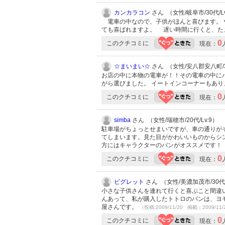
カンカラコン
さん （女性/岐阜市/30代/Lv
電車の中なので、子供がほんと喜びます。 
ても喜ばれますよ。 遅い時間に行くと、た
0
このクチコミに
現在：
☆まいまい☆
さん （女性/安八郡安八町/30
お店の中に本物の電車が！！その電車の中に
がら選びました。 イートインコーナーもあ
0
このクチコミに
現在：
simba
さん （女性/瑞穂市/20代/Lv.9）
駐車場がちょっとせまいですが、車の通りが
てしまいます。見た目がかわいいものからシ
方にはキャラクターのパンがオススメです！
0
このクチコミに
現在：
ピグレット
さん （女性/美濃加茂市/30代/
小さな子供さんを連れて行くと喜ぶこと間違い
んあって、私が購入したトトロのパンは、ヨ
屋さんです。
（投稿:2009/11/20 掲載：2009/11/
0
このクチコミに
現在：