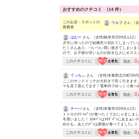
おすすめのクチコミ （
14
件）
このお店・スポットの
ウルフ
さん （女性
推薦者
はむー
さん （女性/岐阜市/20代/Lv.12）
夕方に伺ったので結構売り切れてしまってい
たくさんあり、ついつい買い過ぎてしまいま
ので、お子様や甘いものが好きな人にオススメし
0
このクチコミに
現在：
てっちぃ
さん （女性/本巣郡北方町/30代/
ここのサンドイッチが大好きで良く行きます
マを見て喜んでます！電車内でゆっくり食べ
0
このクチコミに
現在：
チーバ
さん （女性/本巣市/20代/Lv.13）
トトロのｸﾘｰﾑﾊﾟﾝが食べたくておじゃましました｡
を買いました！ ｶｴﾙﾊﾟﾝはﾖﾓｷﾞﾊﾟﾝにあ
めかも。あとのﾊﾟﾝは家族が食べてました｡ トトロパ
0
このクチコミに
現在：