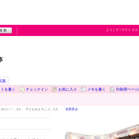
ようこそ！
ゲスト
さん
夢
写真
コミを書く
チェックイン
お気に入り
メモを書く
印刷用ページ
てみたい！…
3人
子どもがよろこぶ…
2人
全部見る