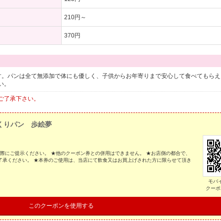
210円～
370円
す。パンは全て無添加で体にも優しく、子供からお年寄りまで安心して食べてもらえ
い。
ご了承下さい。
くりパン 歩絵夢
の際にご提示ください。 ★他のクーポン券との併用はできません。 ★お店側の都合で、
了承ください。 ★本券のご使用は、当店にて飲食又はお買上げされた方に限らせて頂き
モバ
クーポ
このクーポンを使用する