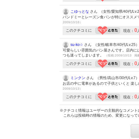
こゆっとな
さん （女性/愛知県/40代/Lv.
パンドミーとレーズン食パンが特にオススメ
2009/10/16）
0
このクチコミに
現在：
su-ko☆
さん （女性/岐阜市/40代/Lv.25
可愛らしい雰囲気のパン屋さんです。店内に
つも迷ってしまいます。
（投稿:2009/10/13 掲
0
このクチコミに
現在：
ミンクン
さん （男性/高山市/30代/Lv.7
お店の中に電車があるので子供といくと 楽し
2009/10/13）
0
このクチコミに
現在：
※クチコミ情報はユーザーの主観的なコメント
これらは投稿時の情報のため、変更になって