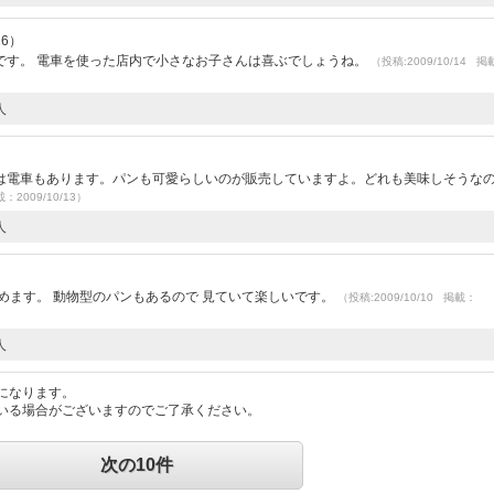
26）
です。 電車を使った店内で小さなお子さんは喜ぶでしょうね。
（投稿:2009/10/14 掲
人
）
は電車もあります。パンも可愛らしいのが販売していますよ。どれも美味しそうな
載：2009/10/13）
人
）
めます。 動物型のパンもあるので 見ていて楽しいです。
（投稿:2009/10/10 掲載：
人
になります。
いる場合がございますのでご了承ください。
次の10件