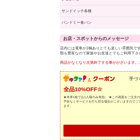
サンドイッチ各種
パンドミー食パン
お店・スポットからのメッセージ
店内には電車が1輌ありとても楽しい雰囲気で
類も豊富なので家族やお友達とでもご利用下さ
商品がなくなり次第終了する事ががざいます。
手づ
全品10%OFF☆
★本券1枚でお1人様のみ有効。 ★この画面をご注文
予告なくサービスを打ち切る場合がございますのでご
ます。