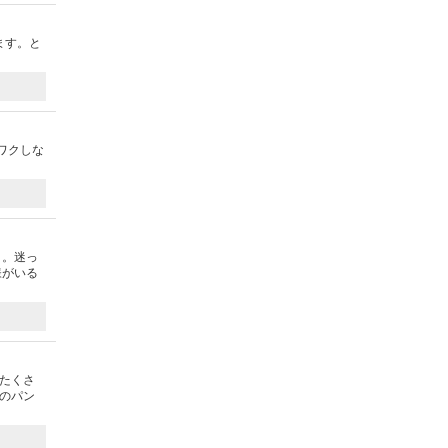
ます。と
ワクしな
り。迷っ
様がいる
もたくさ
のパン