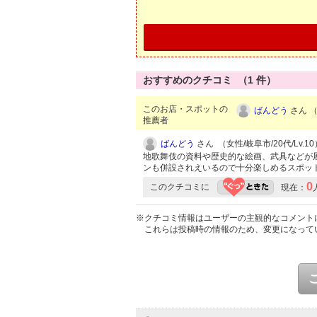
おすすめのクチコミ （
1
件）
このお店・スポットの
ばんどう
さん （
推薦者
ばんどう
さん （女性/岐阜市/20代/Lv.10
地歌舞伎の資料や歴史的な絵画、武具などが
ンも併設されえいるので十分楽しめるスポッ
0
このクチコミに
現在：
※クチコミ情報はユーザーの主観的なコメント
これらは投稿時の情報のため、変更になって