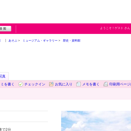
ようこそ！
ゲスト
さん
館
あそぶ
ミュージアム・ギャラリー
歴史・資料館
写真
コミを書く
チェックイン
お気に入り
メモを書く
印刷用ページ
車で2分