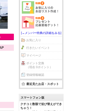
[→メンバー特典の詳細をみる]
る
お気に入り
AP
行きたいイベント
マイページ
ポイント交換
（現在 0ポイント）
登録情報確認
最近見たお店・スポット
スマートフォン版
クチコミ数順で並び替えができ
ちゃう！