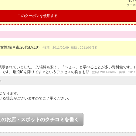
モバ
クーポ
このクーポンを使用する
女性/岐阜市/20代/Lv.10）
(投稿：2011/06/09 掲載：2011/06/28)
）
展示されていました。 入場料も安く、「へぇ～」と学べることが多い資料館です。
トです。瑞浪ICを降りてすぐというアクセスの良さも◎
（投稿:2011/06/09 掲載：2011/
人
になります。
いる場合がございますのでご了承ください。
このお店・スポットのクチコミを書く