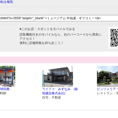
移転を報告
■
このお店・スポットをモバイルでみる
読取機能付きのモバイルなら、右のバーコードから簡単に
アクセス！
便利に店舗情報を持ち歩こう！
球回廊
ライファ みずなみ (板
ピッツェリア
料館
垣建設株式会社)
レストラン・
住宅・不動産