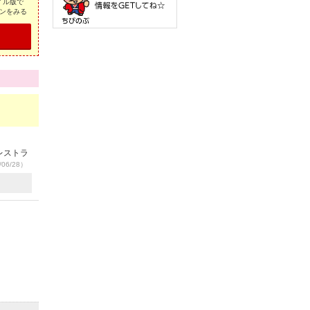
イル版で
ンをみる
レストラ
06/28）