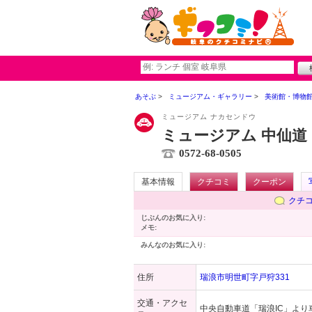
あそぶ
ミュージアム・ギャラリー
美術館・博物
ミュージアム ナカセンドウ
ミュージアム 中仙道
0572-68-0505
基本情報
クチコミ
クーポン
クチ
じぶんのお気に入り:
メモ:
みんなのお気に入り:
住所
瑞浪市明世町字戸狩331
交通・アクセ
中央自動車道「瑞浪IC」より