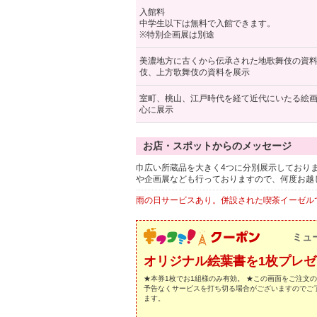
入館料
中学生以下は無料で入館できます。
※特別企画展は別途
美濃地方に古くから伝承された地歌舞伎の資
伎、上方歌舞伎の資料を展示
室町、桃山、江戸時代を経て近代にいたる絵
心に展示
お店・スポットからのメッセージ
巾広い所蔵品を大きく4つに分別展示しており
や企画展なども行っておりますので、何度お越
雨の日サービスあり。併設された喫茶イーゼルで
ミュ
オリジナル絵葉書を1枚プレ
★本券1枚でお1組様のみ有効。 ★この画面をご注文
予告なくサービスを打ち切る場合がございますのでご
ます。