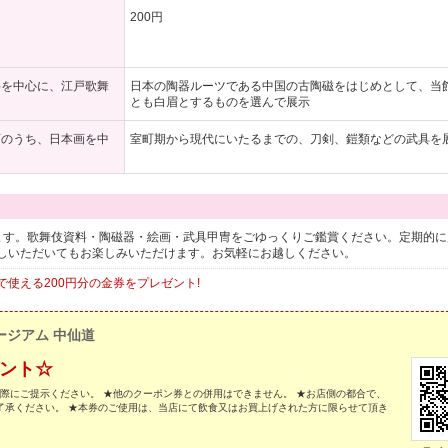
200円
料を中心に、江戸歌舞
日本の陶器ルーツである中国の古陶磁をはじめとして、当
とも白眉とするものを選んで展示
画のうち、日本画を中
室町期から現代にいたるまでの、刀剣、鎧類などの武具を
ます。歌舞伎資料・陶磁器・絵画・武具甲冑をごゆっくりご鑑賞ください。定期的に
しいただいてもお楽しみいただけます。お気軽にお越しください。
使える200円分の金券をプレゼント!
ージアム 中仙道
ゼント☆
の際にご提示ください。 ★他のクーポン券との併用はできません。 ★お店側の都合で、
了承ください。 ★本券のご使用は、当店にて飲食又はお買上げされた方に限らせて頂き