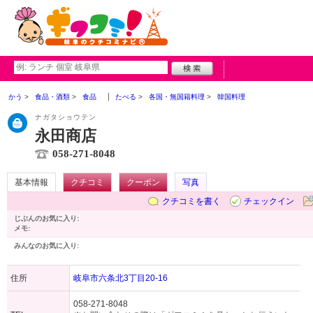
かう
食品・酒類
食品
たべる
各国・無国籍料理
韓国料理
ナガタショウテン
永田商店
058-271-8048
基本情報
クチコミ
クーポン
写真
クチコミを書く
チェックイン
じぶんのお気に入り:
メモ:
みんなのお気に入り:
住所
岐阜市六条北3丁目20-16
058-271-8048