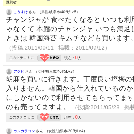
推薦者
こうすけ
さん （男性/岐阜市/40代/Lv.5）
チャンジャが 食べたくなると いつも利
ゃなくて 本鱈のチャンジャ いつも満足
ときは 韓国海苔 キムチなども買います
（投稿:2011/09/11 掲載：2011/09/12）
0
このクチコミに
現在：
人
アクビ
さん （女性/岐阜市/40代/Lv.8）
胡麻を買いに行きます。丁度良い塩梅の
入りません。韓国から仕入れているのか
にしかないので利用させてもらってま
のも売ってますよ。
（投稿:2011/05/28 掲載
0
このクチコミに
現在：
人
カンカラコン
さん （女性/山県市/30代/Lv.4）