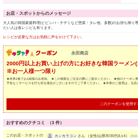
お店・スポットからのメッセージ
大人気の韓国家庭料理(ピビンバ・チヂミなど惣菜・タレ他、多数)のお持ち帰り
たい人は各レシピも有ります。
レシピが必要な方はお気軽に声をかけて下さい。
永田商店
2000円以上お買い上げの方にお好きな韓国ラーメン(
※お一人様一つ限り
★本券1枚でお1組様のみ有効。 ★この画面をご注文の際にご提示ください。 ★他のクーポン
予告なくサービスを打ち切る場合がございますのでご了承ください。 ★本券のご使用は、当店
このクーポンを使用す
おすすめのクチコミ （
3
件）
このお店・スポットの
カンカラコン
さん （女性/山県市/30代/Lv.4）
(投稿：