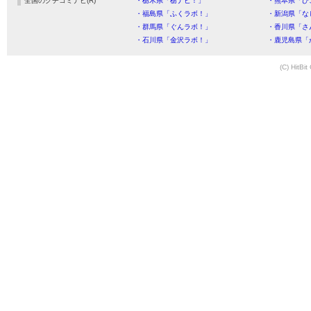
全国のクチコミナビ(R)
・栃木県「栃ナビ！」
・熊本県「ひ
・福島県「ふくラボ！」
・新潟県「な
・群馬県「ぐんラボ！」
・香川県「さ
・石川県「金沢ラボ！」
・鹿児島県「
(C) HitBit