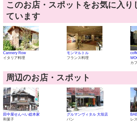
このお店・スポットをお気に入り
ています
Cannery Row
モンマルトル
cof
イタリア料理
フランス料理
WO
カ
周辺のお店・スポット
田中屋せんべい総本家
グルマンヴィタル 大垣店
BAB
和菓子
パン
レ