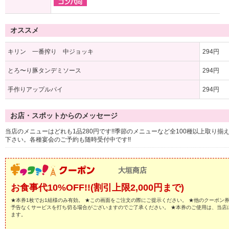
オススメ
キリン 一番搾り 中ジョッキ
294円
とろ〜り豚タンデミソース
294円
手作りアップルパイ
294円
お店・スポットからのメッセージ
当店のメニューはどれも1品280円です!!季節のメニューなど全100種以上取り
下さい。各種宴会のご予約も随時受付中です!!
大垣商店
お食事代10%OFF!!(割引上限2,000円まで)
★本券1枚でお1組様のみ有効。 ★この画面をご注文の際にご提示ください。 ★他のクーポン
予告なくサービスを打ち切る場合がございますのでご了承ください。 ★本券のご使用は、当店
ます。