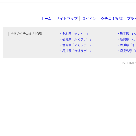
ホーム
サイトマップ
ログイン
クチコミ投稿
プラ
全国のクチコミナビ(R)
・栃木県「栃ナビ！」
・熊本県「ひ
・福島県「ふくラボ！」
・新潟県「な
・群馬県「ぐんラボ！」
・香川県「さ
・石川県「金沢ラボ！」
・鹿児島県「
(C) HitBit