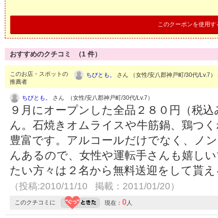
このクーポンを使用す
おすすめのクチコミ （
1
件）
このお店・スポットの
ちびとも。
さん （女性/安八郡神戸町/30代/Lv.7）
推薦者
ちびとも。
さん （女性/安八郡神戸町/30代/Lv.7）
９月にオープンした全品２８０円（税込
ん。石焼きオムライスや牛筋鍋、鶏つく
豊富です。アルコールだけでなく、ノ
んあるので、女性や運転手さんも嬉しい
たい方々は２名から無料送迎をして貰え
（投稿:2010/11/10 掲載：2011/01/20）
0
このクチコミに
現在：
人