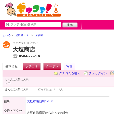
たべる
居酒屋・バー
居酒屋
オオガキショウテン
大垣商店
0584-77-2181
基本情報
クチコミ
クーポン
写真
クチコミを書く
チェックイン
じぶんのお気に入り:
メモ:
みんなのお気に入り:
行ってみたい！…
1人
住所
大垣市南頬町1-108
交通・アクセ
大垣市民病院から北へ徒歩5分