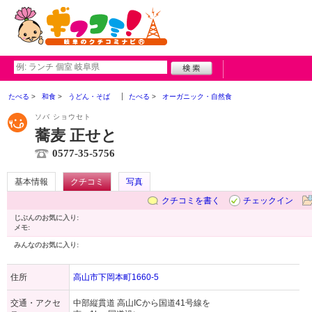
たべる
和食
うどん・そば
たべる
オーガニック・自然食
ソバ ショウセト
蕎麦 正せと
0577-35-5756
基本情報
クチコミ
写真
クチコミを書く
チェックイン
じぶんのお気に入り:
メモ:
みんなのお気に入り:
住所
高山市下岡本町1660-5
交通・アクセ
中部縦貫道 高山ICから国道41号線を