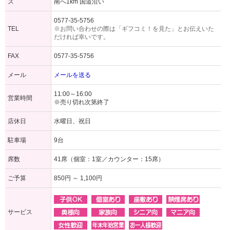
ス
南へ1km 国道沿い
0577-35-5756
TEL
※お問い合わせの際は「ギフコミ！を見た」とお伝えいた
だければ幸いです。
FAX
0577-35-5756
メール
メールを送る
11:00～16:00
営業時間
※売り切れ次第終了
店休日
水曜日、祝日
駐車場
9台
席数
41席（個室：1室／カウンター：15席）
ご予算
850円 ～ 1,100円
サービス