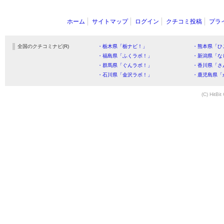
ホーム
サイトマップ
ログイン
クチコミ投稿
プラ
全国のクチコミナビ(R)
・栃木県「栃ナビ！」
・熊本県「ひ
・福島県「ふくラボ！」
・新潟県「な
・群馬県「ぐんラボ！」
・香川県「さ
・石川県「金沢ラボ！」
・鹿児島県「
(C) HitBit