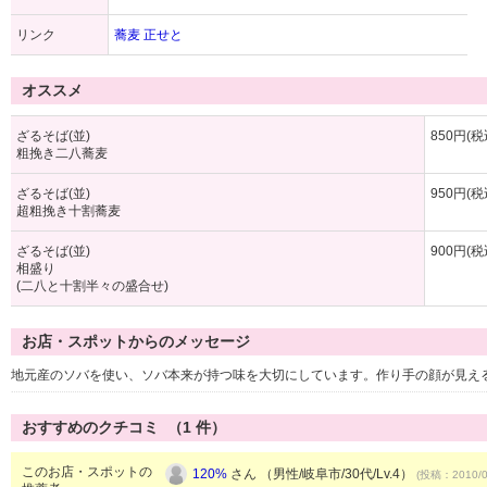
リンク
蕎麦 正せと
オススメ
ざるそば(並)
850円(税
粗挽き二八蕎麦
ざるそば(並)
950円(税
超粗挽き十割蕎麦
ざるそば(並)
900円(税
相盛り
(二八と十割半々の盛合せ)
お店・スポットからのメッセージ
地元産のソバを使い、ソバ本来が持つ味を大切にしています。作り手の顔が見え
おすすめのクチコミ （
1
件）
このお店・スポットの
120%
さん （男性/岐阜市/30代/Lv.4）
(投稿：2010/0