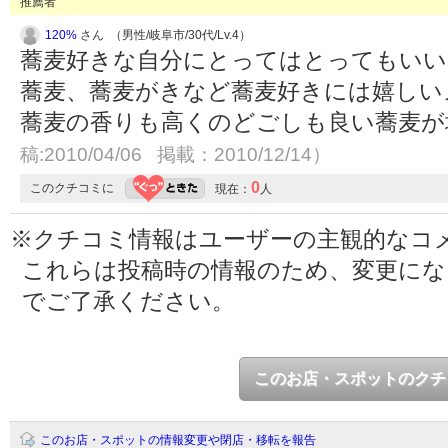
推薦者
120%
さん （男性/岐阜市/30代/Lv.4）
蕎麦好きな自分にとってはとってもいい
蕎麦、蕎麦がきなど蕎麦好きには嬉しい
蕎麦の香りも高くのどごしも良い蕎麦
稿:2010/04/06 掲載：2010/12/14）
0
このクチコミに
現在：
人
※クチコミ情報はユーザーの主観的なコ
これらは投稿時の情報のため、変更に
でご了承ください。
このお店・スポットのクチ
このお店・スポットの情報変更や閉店・移転を報告