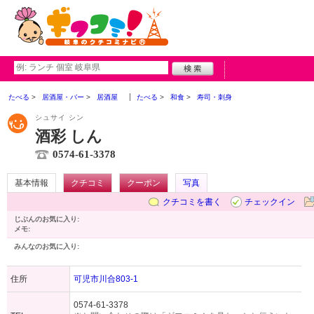
たべる
居酒屋・バー
居酒屋
たべる
和食
寿司・刺身
シュサイ シン
酒彩 しん
0574-61-3378
基本情報
クチコミ
クーポン
写真
クチコミを書く
チェックイン
じぶんのお気に入り:
メモ:
みんなのお気に入り:
住所
可児市川合803-1
0574-61-3378