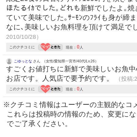
ほたるｲｶでした｡どれも新鮮でしたよ｡焼
ていて美味でした｡ｻｰﾓﾝのﾌﾗｲも身が締
なに､美味しいお魚料理を頂けて満足で
2010/10/28）
0
このクチコミに
現在：
人
こゆっとな
さん （女性/愛知県一宮市/40代/Lv.26）
すごくお値打ちに新鮮で美味しいお魚中
お店です。人気店で要予約です。
（投稿:2
0
このクチコミに
現在：
人
※クチコミ情報はユーザーの主観的なコ
これらは投稿時の情報のため、変更に
でご了承ください。