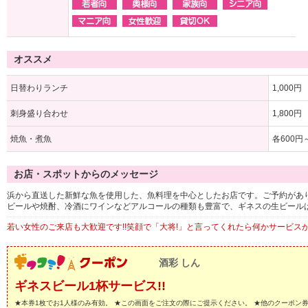
オススメ
日替わりランチ
1,000円
刺身盛り合わせ
1,800円
焼魚・煮魚
各600円
お店・スポットからのメッセージ
浜から直送した新鮮な魚を使用した、魚料理を中心としたお店です。ご予約があ
ビールや焼酎、冷酒にワインなどアルコールの種類も豊富で、ギネスの生ビール
若い女性のご来店も大歓迎です!!笑顔で「大将!」と言ってくれたら何かサービス
酒彩 しん
ギネスビール1杯サービス!!
★本券1枚でお1人様のみ有効。 ★この画面をご注文の際にご提示ください。 ★他のクーポン