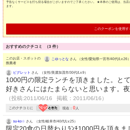
予告なくサービスを打ち切る場合がございますのでご了承ください。 ★本券のご使用は、当店
ます。
このクーポンを使用す
おすすめのクチコミ （
3
件）
このお店・スポットの
こゆっとな
さん （女性/愛知県一宮市/40代/Lv.26
推薦者
ピグレット
さん （女性/美濃加茂市/30代/Lv.9）
1000円の限定ランチを頂きました。と
好きさんにはたまらないと思います。
（投稿:2011/06/16 掲載：2011/06/16）
0
このクチコミに
現在：
人
su-ko☆
さん （女性/岐阜市/40代/Lv.25）
限定20食の日替わりﾗﾝﾁ1000円を頂きました