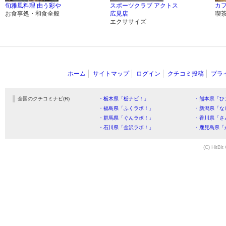
旬雅風料理 由う彩や
スポーツクラブ アクトス
カフ
お食事処・和食全般
広見店
喫
エクササイズ
ホーム
サイトマップ
ログイン
クチコミ投稿
プラ
全国のクチコミナビ(R)
・栃木県「栃ナビ！」
・熊本県「ひ
・福島県「ふくラボ！」
・新潟県「な
・群馬県「ぐんラボ！」
・香川県「さ
・石川県「金沢ラボ！」
・鹿児島県「
(C) HitBit