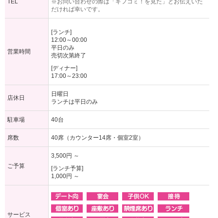
TEL
※お問い合わせの際は「ギフコミ！を見た」とお伝えいた
だければ幸いです。
[ランチ]
12:00～00:00
平日のみ
営業時間
売切次第終了
[ディナー]
17:00～23:00
日曜日
店休日
ランチは平日のみ
駐車場
40台
席数
40席（カウンター14席・個室2室）
3,500円 ～
ご予算
[ランチ予算]
1,000円 ～
サービス