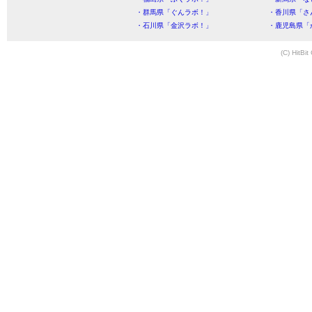
・群馬県「ぐんラボ！」
・香川県「さ
・石川県「金沢ラボ！」
・鹿児島県「
(C) HitBit