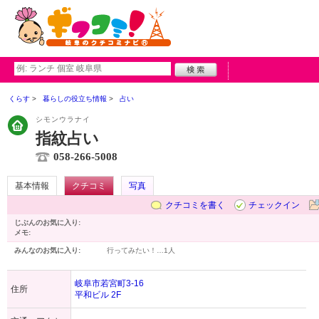
くらす
暮らしの役立ち情報
占い
シモンウラナイ
指紋占い
058-266-5008
基本情報
クチコミ
写真
クチコミを書く
チェックイン
じぶんのお気に入り:
メモ:
みんなのお気に入り:
行ってみたい！…
1人
岐阜市若宮町3-16
住所
平和ビル 2F