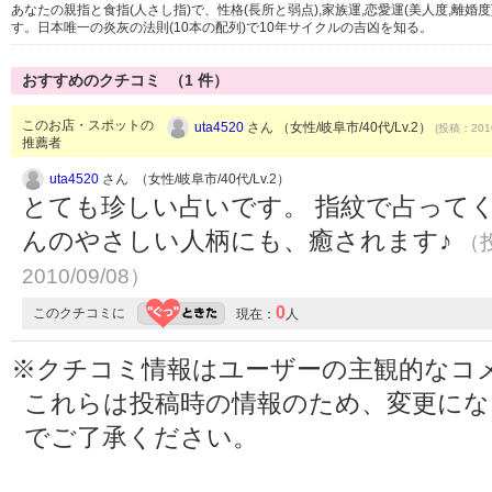
あなたの親指と食指(人さし指)で、性格(長所と弱点),家族運,恋愛運(美人度,離婚
す。日本唯一の炎灰の法則(10本の配列)で10年サイクルの吉凶を知る。
おすすめのクチコミ （
1
件）
このお店・スポットの
uta4520
さん （女性/岐阜市/40代/Lv.2）
(投稿：2010
推薦者
uta4520
さん （女性/岐阜市/40代/Lv.2）
とても珍しい占いです。 指紋で占って
んのやさしい人柄にも、癒されます♪
（投
2010/09/08）
0
このクチコミに
現在：
人
※クチコミ情報はユーザーの主観的なコ
これらは投稿時の情報のため、変更に
でご了承ください。