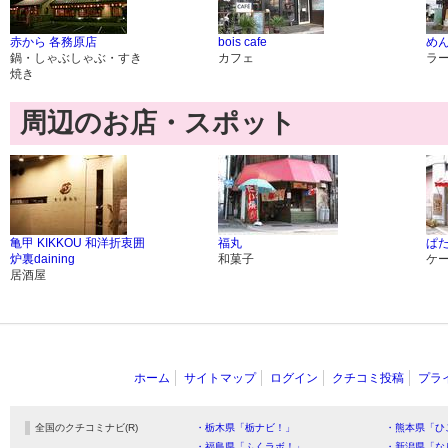
赤から 各務原店
bois cafe
め
鍋・しゃぶしゃぶ・すき
カフェ
ラ
焼き
周辺のお店・スポット
亀甲 KIKKOU 和洋折衷囲
福丸
ぱ
炉裏daining
和菓子
ケ
居酒屋
ホーム
サイトマップ
ログイン
クチコミ投稿
プラ
全国のクチコミナビ(R)
・栃木県「栃ナビ！」
・熊本県「ひ
・福島県「ふくラボ！」
・新潟県「な