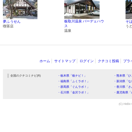
板取川温泉 バーデェハウ
夢ふうせん
そば
ス
喫茶店
う
温泉
ホーム
サイトマップ
ログイン
クチコミ投稿
プラ
全国のクチコミナビ(R)
・栃木県「栃ナビ！」
・熊本県「ひ
・福島県「ふくラボ！」
・新潟県「な
・群馬県「ぐんラボ！」
・香川県「さ
・石川県「金沢ラボ！」
・鹿児島県「
(C) HitBit