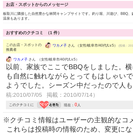
お店・スポットからのメッセージ
板取川に隣接した自然豊かな林間キャンプサイトです。釣り堀、川遊び、BBQ、
温泉もあります。
おすすめのクチコミ （
1
件）
このお店・スポットの
ワカメ子
さん （女性/岐阜市/40代/Lv.5）
(投稿：201
推薦者
ワカメ子
さん （女性/岐阜市/40代/Lv.5）
以前、家族でここでBBQをしました。
も自然に触れながらとってもはしゃいで
ようでした。シーズン中だったので人
稿:2010/07/05 掲載：2010/07/14）
0
このクチコミに
現在：
人
※クチコミ情報はユーザーの主観的なコ
これらは投稿時の情報のため、変更に