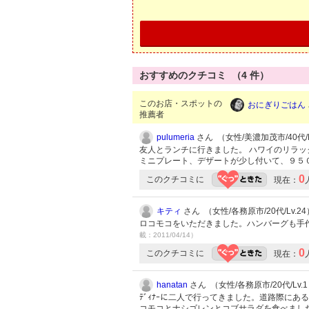
おすすめのクチコミ （
4
件）
このお店・スポットの
おにぎりごはん
推薦者
pulumeria
さん （女性/美濃加茂市/40代/L
友人とランチに行きました。 ハワイのリラッ
ミニプレート、デザートが少し付いて、９５０
0
このクチコミに
現在：
キティ
さん （女性/各務原市/20代/Lv.24
ロコモコをいただきました。ハンバーグも手
載：2011/04/14）
0
このクチコミに
現在：
hanatan
さん （女性/各務原市/20代/Lv.
ﾃﾞｨﾅｰに二人で行ってきました。道路際に
コモコとナシゴレンとコブサラダを食べましたが