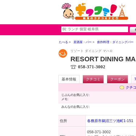
たべる
居酒屋・バー
創作料理・ダイニングバー
リゾート ダイニング マハロ
RESORT DINING M
058-371-3002
基本情報
クチコミ
クーポン
クチ
じぶんのお気に入り:
メモ:
みんなのお気に入り:
住所
各務原市鵜沼三ツ池町1-151
058-371-3002