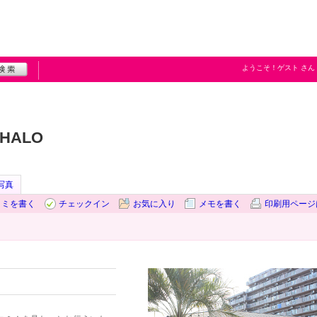
ようこそ！
ゲスト
さん
AHALO
写真
コミを書く
チェックイン
お気に入り
メモを書く
印刷用ページ