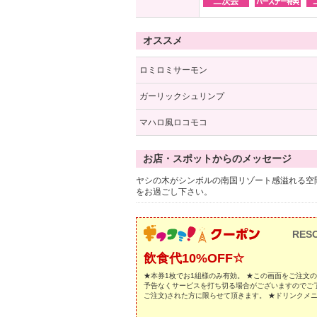
オススメ
ロミロミサーモン
ガーリックシュリンプ
マハロ風ロコモコ
お店・スポットからのメッセージ
ヤシの木がシンボルの南国リゾート感溢れる空
をお過ごし下さい。
RES
飲食代10%OFF☆
★本券1枚でお1組様のみ有効。 ★この画面をご注文
予告なくサービスを打ち切る場合がございますのでご了
ご注文)された方に限らせて頂きます。 ★ドリンクメ