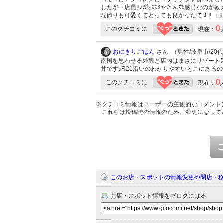
したが‥店員ｻﾝがｵｽｽﾒやどんな感じなのか教
な飾りも可愛くてとっても良かったです!!
（投稿
0
このクチコミに
現在：
おにぎりごはん
さん （男性/岐阜市/20代/
南国を思わせる外観と店内はまさにリゾート
丼です♪R21沿いのわかりやすいとこにある
0
このクチコミに
現在：
※クチコミ情報はユーザーの主観的なコメント
これらは投稿時の情報のため、変更になって
このお店・スポットの情報変更や閉店・
お店・スポット情報をブログにはる