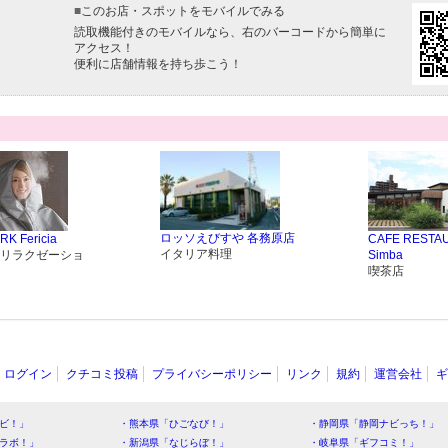
■
このお店・スポットをモバイルでみる
読取機能付きのモバイルなら、右のバーコードから簡単に
アクセス！
便利に店舗情報を持ち歩こう！
ロッソえびすや 各務原店
K Fericia
CAFE RESTA
イタリア料理
リラクゼーショ
Simba
喫茶店
ログイン
クチコミ投稿
プライバシーポリシー
リンク
規約
運営会社
ギ
ビ！」
・熊本県「ひごなび！」
・静岡県「静岡ナビっち！」
ラボ！」
・新潟県「なじらぼ！」
・岐阜県「ギフコミ！」