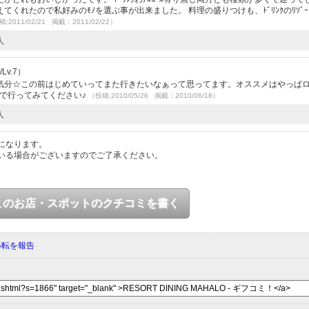
えてくれたので私好みのﾓﾉを選ぶ事が出来ました。 料理の盛りつけも、ﾄﾞﾘﾝｸのﾘｿﾞｰ
:2011/02/21 掲載：2011/02/22）
人
Lv.7）
気分☆この前はじめていってまた行きたいなぁって思ってます。オススメはやっぱ
ので行ってみてください♪
（投稿:2010/05/26 掲載：2010/06/18）
人
になります。
いる場合がございますのでご了承ください。
このお店・スポットのクチコミを書く
移転を報告