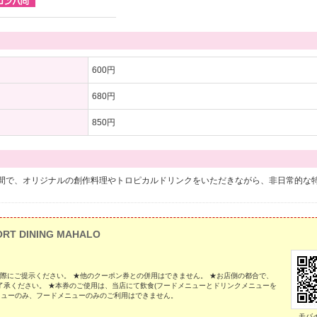
600円
680円
850円
間で、オリジナルの創作料理やトロピカルドリンクをいただきながら、非日常的な
ORT DINING MAHALO
の際にご提示ください。 ★他のクーポン券との併用はできません。 ★お店側の都合で、
承ください。 ★本券のご使用は、当店にて飲食(フードメニューとドリンクメニューを
ニューのみ、フードメニューのみのご利用はできません。
モバ