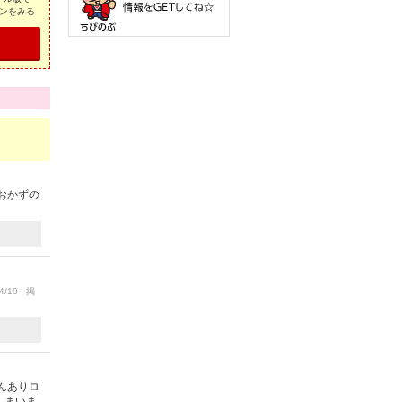
ンをみる
おかずの
4/10 掲
んありロ
しまいま