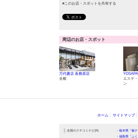
■
このお店・スポットを共有する
周辺のお店・スポット
万代書店 各務原店
YOSAPAR
全般
エステ・
ン
ホーム
サイトマップ
全国のクチコミナビ(R)
・栃木県「栃ナ
・福島県「ふく