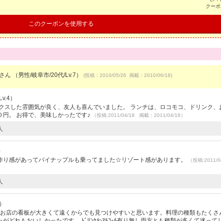
クーポ
このクーポンを使用する
さん （男性/岐阜市/20代/Lv.7）
(投稿：2010/05/26 掲載：2010/06/18)
v.4）
クスした雰囲気が良く、友人も喜んでいました。 ランチは、ロコモコ、ドリンク、
円。 お得で、美味しかったです♪
（投稿:2011/04/18 掲載：2011/04/18）
人
）
作り感があってパイナップルも乗ってました☆リゾート感があります。
（投稿:2011/0
人
1）
あるお店の看板が大きくて遠くからでも見つけやすいと思います。料理の種類もたくさ
どれもおいしかったです。 ﾄﾞﾘﾝｸわｱﾙｺｰﾙ有り無し両方とも種類が多くて迷って