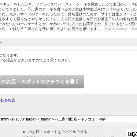
ーベキューをしたとき、サプライズでバースデーケーキを用意したくて池田のケーキ
とができました。不二家のケーキを食べるのは実は小学生以来(ウン十年ぶり)だった
すね。大きいサイズのケーキだったので、持ち運びのためか、サイドは生クリーム
見やすくて切り分けやすかったです。入り口の黒板に今日のお誕生日の人の名前が
ーみたいなロールケーキとか、かわいい缶に入ったお菓子とか、見ているとつい買
たら、やはり不二家さんは使い勝手のよいお店だと思います。
（投稿:2010/05/19 掲
人
になります。
いる場合がございますのでご了承ください。
このお店・スポットのクチコミを書く
移転を報告
■
このお店・スポットをモバイルでみる