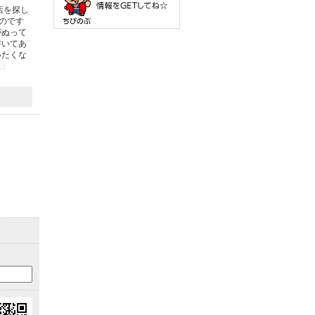
店を探し
のです
がぬって
書いてあ
いたくな
載：