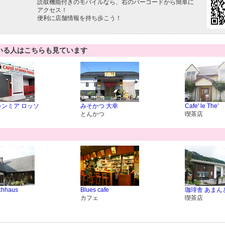
読取機能付きのモバイルなら、右のバーコードから簡単に
アクセス！
便利に店舗情報を持ち歩こう！
いる人はこちらも見ています
シンミア ロッソ
みそかつ 大幸
Cafe' le The'
とんかつ
喫茶店
chhaus
Blues cafe
珈琲舎 あまん
カフェ
喫茶店