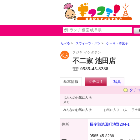
たべる
スウィーツ・パン
ケーキ・洋菓子
フジヤ イケダテン
不二家 池田店
0585-45-8288
基本情報
クチコミ
写真
クチ
じぶんのお気に入り:
メモ:
みんなのお気に入り:
お気に入り…
1人
手土
住所
揖斐郡池田町池野204-1
0585-45-8288