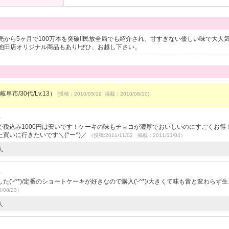
から5ヶ月で100万本を突破!!民放全局でも紹介され、甘すぎない優しい味で大人気
池田店オリジナル商品もあり!ぜひ、お越し下さい。
阜市/30代/Lv.13）
(投稿：2010/05/19 掲載：2010/06/10)
）
税込み1000円は安いです！ケーキの味もチョコが濃厚でおいしいのにすごくお得
買いに行きたいです＼(^ー^)／
（投稿:2011/11/02 掲載：2011/11/04）
人
）
'-^*)/定番のショートケーキが好きなので購入('-^*)/大きくて味も昔と変わらず
/08/23）
人