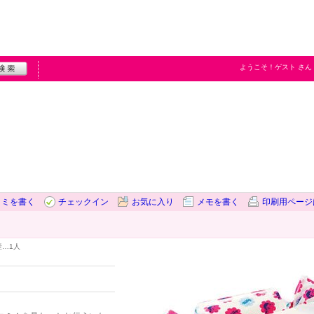
ようこそ！
ゲスト
さん
コミを書く
チェックイン
お気に入り
メモを書く
印刷用ページ
産…
1人