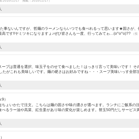
:2010/11/17 掲載：2010/11/17）
人
）
った事ないんですが、哲麺のラーメンならいつでも食べれるって思います★固さが、
です!!ヤミツキになりますょ♪ぜひ皆さんも一度、行ってみてゎ…(o^o^o)??
（投
人
スープは普通を選択、味玉子をのせて食べました！はっきり言って美味いです！ そ
ましたがこれも美味しいです。麺の硬さはお好みですね・・・スープ美味いっす全部
人
.9）
はちょいかたで注文。こちらは麺の固さや味の濃さが選べます。ランチにご飯系の
食べるラー油や高菜、紅生姜があり味の変化が楽しめます。替玉50円だしサービス
人
1）