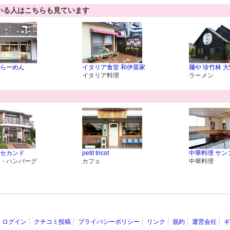
いる人はこちらも見ています
らーめん
イタリア食堂 和伊菜家
麺や 珍竹林 
イタリア料理
ラーメン
セカンド
petit tricot
中華料理 サン
・ハンバーグ
カフェ
中華料理
ログイン
クチコミ投稿
プライバシーポリシー
リンク
規約
運営会社
ギ