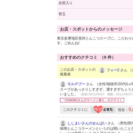
全部入り
替玉
お店・スポットからのメッセージ
東京多摩地区発祥とんこつスープに、こだわりの
す。ごめんね!
おすすめのクチコミ （
9
件）
このお店・スポットの
フォー2
さん （女
推薦者
モルデブー
さん （女性/瑞穂市/20代/Lv.
スープがあっさりしすぎず、濃すぎずちょう
いました。
（投稿:2011/05/27 掲載：2011/05/2
「CONOBUさんのラーメン巡り」のクチコミ
0
このクチコミに
現在：
ししまいさんのせんぱい
さん （男性/関市/
味噌とんこつラーメンというのは聞いたことな