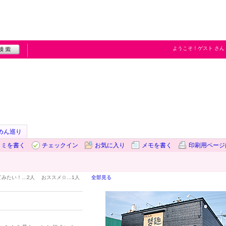
ようこそ！
ゲスト
さん
めん巡り
コミを書く
チェックイン
お気に入り
メモを書く
印刷用ページ
てみたい！…
2人
おススメ☆…
1人
全部見る