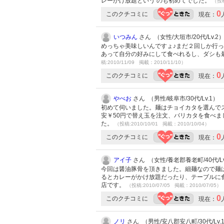
レーかけ放題という のも初めてでした。
（投稿
0
このクチコミに
現在：
いつみん
さん （女性/大垣市/20代/Lv.2
めっちゃ美味しいんですょ♪まだ２回しか行
あって自分の好みにして食べれるし、ダシも最高
稿:2010/11/09 掲載：2010/11/10）
0
このクチコミに
現在：
やべお
さん （男性/岐阜市/30代/Lv.1）
初めて伺いました。麺はチョイカタを選んで
安￥50円で替え玉を注文、バリカタを食べ
た。
（投稿:2010/10/01 掲載：2010/10/04）
0
このクチコミに
現在：
アイ子
さん （女性/養老郡養老町/40代/Lv
今回は醤油豚骨を頂きました。細麺なので麺
るとカレーがかけ放題だったり、テーブルに
店です。
（投稿:2010/07/05 掲載：2010/07/05）
0
このクチコミに
現在：
ノリ
さん （男性/安八郡安八町/30代/Lv.