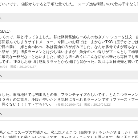
いいです。 値段からすると手頃な量でした。 スープは結構濃いので飲み干すなら
人
Lv.1）
ってので、嫁と行ってきました。私は豚骨醤油らーめんのねぎチャ-シューを注文 
毎回頼んでしまうサイドメニュー、今回このお店では まかないTKG（玉子かけご
で目の前に 嫁と食べ比べ 私は醤油の方が好みでした。なんか豚骨ですが癖もな
出話が（笑）博多ラーメンとは少し違いますが 魚介のいい香りがプ～んとして極
に最高な一杯だな～と思いました。硬さも選べ近くにこんな店が出来たら毎日でも
んです。TKGもお茶づけ感覚サラッとから揚げも旨かった。次回は近日発売と書い
04/26 掲載：2010/04/27）
人
ました。東海地区では初出店との事、フランチャイズらしいです。とんこつラーメ
５０円）のに驚き。小腹が空いたとき気軽に食べれるラーメンです（ファーストフ
、悪くない！！！す・するどい。
（投稿:2010/04/02 掲載：2010/04/22）
人
）
介系とんこつスープの哲麺さん。私は塩とんこつ（白髪ネギ）をいただきました♪ 麺
で上げ時間１０秒くらいだそうです。あっさり・こってりも選べます。替え玉５０