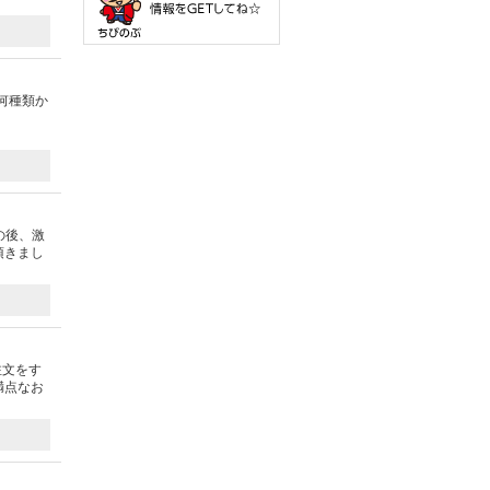
何種類か
の後、激
頂きまし
注文をす
満点なお