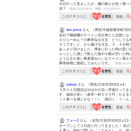
今日行って見ましたが…麺の硬さが色々選べて
須？
（投稿:2010/06/30 掲載：2010/06/30）
0
このクチコミに
現在：
two piece
さん （男性/不破郡垂井町/30代/
会社で極細麺のラーメン店出来たと話題にな
入りらーめん？の豚骨塩を注文 どうしても
そうです）と、から揚げを注文。３．４分程
あっさり頂けました。博多に行った時の思い
ルっとした感じで飲んだ後や小腹が空いた時
ような立ち食い蕎麦屋みたいなラーメン屋さ
豚骨味噌に挑戦してみたいです。
（投稿:2010/
0
このクチコミに
現在：
satopy
さん （男性/大垣市/50代/Lv.4）
３月３１日開店ほやほやの店へ早速行ってき
す、値段が安い（基本一杯５００円・かえ玉
ット食べる感じかな！！） 娘曰く：う～ん
0
このクチコミに
現在：
フォー2
さん （女性/大垣市/30代/Lv.12
オープンして２日目に行ってきました！ 魚
も選べ、初めて聞いた「こなおとし」は、茹