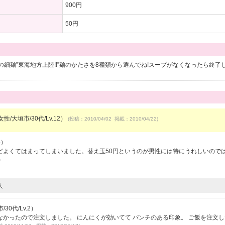
900円
50円
細麺”東海地方上陸!!”麺のかたさを8種類から選んでね!スープがなくなったら終了
性/大垣市/30代/Lv.12）
(投稿：2010/04/02 掲載：2010/04/22)
5）
どよくてはまってしまいました。替え玉50円というのが男性には特にうれしいので
7）
人
30代/Lv.2）
かったので注文しました。 にんにくが効いてて パンチのある印象。 ご飯を注文