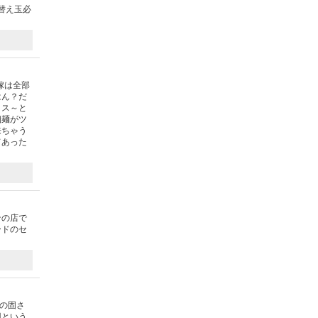
替え玉必
嫁は全部
はん？だ
くス～と
細麺がツ
来ちゃう
てあった
ンの店で
ードのセ
の固さ
円という