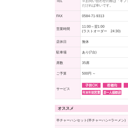
TEL
※お問い合わせの際は「ギフ
だければ幸いです。
FAX
0584-71-9313
11:00～翌1:00
営業時間
(ラストオーダー 24:30)
店休日
無休
駐車場
あり(7台)
席数
35席
ご予算
500円 ～
サービス
オススメ
半チャーハンセット(半チャーハン+ラーメン)