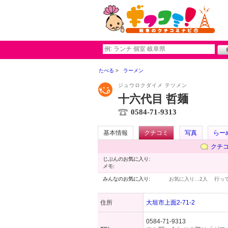
たべる
ラーメン
ジュウロクダイメ テツメン
十六代目 哲麺
0584-71-9313
基本情報
クチコミ
写真
らー
クチ
じぶんのお気に入り:
メモ:
みんなのお気に入り:
お気に入り…
2人
行っ
住所
大垣市上面2-71-2
0584-71-9313