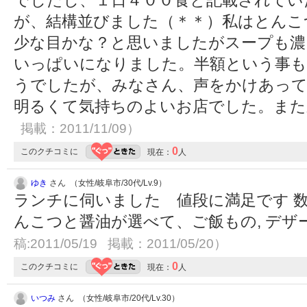
でしたし、１日４００食と記載されてい
が、結構並びました（＊＊）私はとんこ
少な目かな？と思いましたがスープも濃
いっぱいになりました。半額という事
うでしたが、みなさん、声をかけあって
明るくて気持ちのよいお店でした。また
掲載：2011/11/09）
0
このクチコミに
現在：
人
ゆき
さん （女性/岐阜市/30代/Lv.9）
ランチに伺いました 値段に満足です 
んこつと醤油が選べて、ご飯もの, デ
稿:2011/05/19 掲載：2011/05/20）
0
このクチコミに
現在：
人
いつみ
さん （女性/岐阜市/20代/Lv.30）