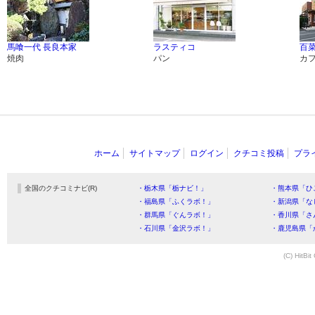
馬喰一代 長良本家
ラスティコ
百
焼肉
パン
カ
ホーム
サイトマップ
ログイン
クチコミ投稿
プラ
全国のクチコミナビ(R)
・栃木県「栃ナビ！」
・熊本県「ひ
・福島県「ふくラボ！」
・新潟県「な
・群馬県「ぐんラボ！」
・香川県「さ
・石川県「金沢ラボ！」
・鹿児島県「
(C) HitBit