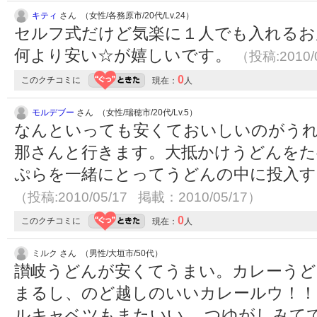
キティ
さん （女性/各務原市/20代/Lv.24）
セルフ式だけど気楽に１人でも入れるお
何より安い☆が嬉しいです。
（投稿:2010/
0
このクチコミに
現在：
人
モルデブー
さん （女性/瑞穂市/20代/Lv.5）
なんといっても安くておいしいのがう
那さんと行きます。大抵かけうどんを
ぷらを一緒にとってうどんの中に投入す
（投稿:2010/05/17 掲載：2010/05/17）
0
このクチコミに
現在：
人
ミルク さん （男性/大垣市/50代）
讃岐うどんが安くてうまい。カレーうど
まるし、のど越しのいいカレールウ！！
ルキャベツもまたいい。 つゆがしみて