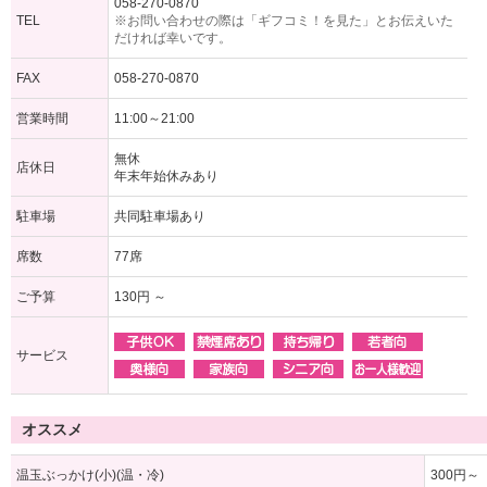
058-270-0870
TEL
※お問い合わせの際は「ギフコミ！を見た」とお伝えいた
だければ幸いです。
FAX
058-270-0870
営業時間
11:00～21:00
無休
店休日
年末年始休みあり
駐車場
共同駐車場あり
席数
77席
ご予算
130円 ～
サービス
オススメ
温玉ぶっかけ(小)(温・冷)
300円～