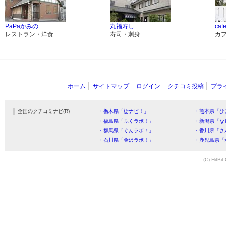
PaPaかみの
丸福寿し
caf
レストラン・洋食
寿司・刺身
カ
ホーム
サイトマップ
ログイン
クチコミ投稿
プラ
全国のクチコミナビ(R)
・栃木県「栃ナビ！」
・熊本県「ひ
・福島県「ふくラボ！」
・新潟県「な
・群馬県「ぐんラボ！」
・香川県「さ
・石川県「金沢ラボ！」
・鹿児島県「
(C) HitBit