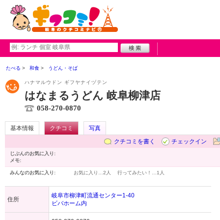
たべる
和食
うどん・そば
ハナマルウドン ギフヤナイヅテン
はなまるうどん 岐阜柳津店
058-270-0870
基本情報
クチコミ
写真
クチコミを書く
チェックイン
じぶんのお気に入り:
メモ:
みんなのお気に入り:
お気に入り…
2人
行ってみたい！…
1人
岐阜市柳津町流通センター1-40
住所
ビバホーム内