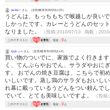
su-ko☆
さん （女性/岐阜市/40代/Lv.25）
うどんは、もっちもちで喉越しが良いで
しかったです。カレーとうどんのセット
なりました。
（投稿:2010/07/13 掲載：2010/
0
このクチコミに
現在：
人
ゆみっぺ
さん （女性/岐阜市/30代/Lv.4）
買い物のついでに、家族でよく行きます
く、てんぷらやおでん、サラダやおに
す。 おでんの焼き豆腐は、こちらで初
いしいです。蒸し鶏のサラダもおいしい
れ幕に載っているうどんをつい頼んで
でいて、とても美味しいですよ。
（投稿:2
0
このクチコミに
現在：
人