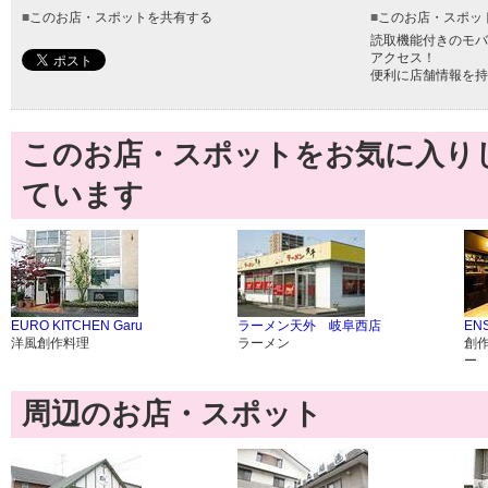
■
このお店・スポットを共有する
■
このお店・スポッ
読取機能付きのモバ
アクセス！
便利に店舗情報を持
このお店・スポットをお気に入り
ています
EURO KITCHEN Garu
ラーメン天外 岐阜西店
EN
洋風創作料理
ラーメン
創
ー
周辺のお店・スポット