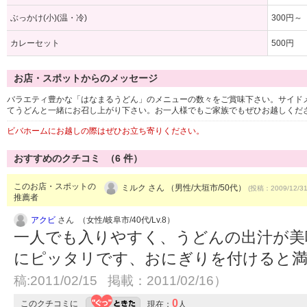
ぶっかけ(小)(温・冷)
300円～
カレーセット
500円
お店・スポットからのメッセージ
バラエティ豊かな「はなまるうどん」のメニューの数々をご賞味下さい。サイド
てうどんと一緒にお召し上がり下さい。お一人様でもご家族でもぜひお越しくだ
ビバホームにお越しの際はぜひお立ち寄りください。
おすすめのクチコミ （
6
件）
このお店・スポットの
ミルク さん （男性/大垣市/50代）
(投稿：2009/12/3
推薦者
アクビ
さん （女性/岐阜市/40代/Lv.8）
一人でも入りやすく、うどんの出汁が美
にピッタリです、おにぎりを付けると
稿:2011/02/15 掲載：2011/02/16）
0
このクチコミに
現在：
人