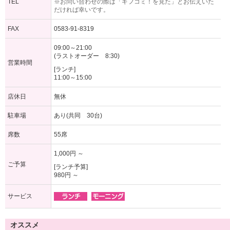
TEL
※お問い合わせの際は「ギフコミ！を見た」とお伝えいた
だければ幸いです。
FAX
0583-91-8319
09:00～21:00
(ラストオーダー 8:30)
営業時間
[ランチ]
11:00～15:00
店休日
無休
駐車場
あり(共同 30台)
席数
55席
1,000円 ～
ご予算
[ランチ予算]
980円 ～
サービス
オススメ