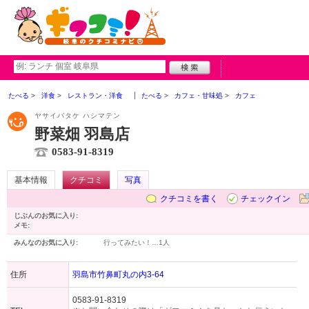
たべる
洋食
レストラン・洋食
たべる
カフェ・甘味処
カフェ
ヤサイバタケ ハシマテン
野菜畑 羽島店
0583-91-8319
基本情報
クチコミ
写真
クチコミを書く
チェックイン
じぶんのお気に入り:
メモ:
みんなのお気に入り:
行ってみたい！…
1人
住所
羽島市竹鼻町丸の内3-64
0583-91-8319