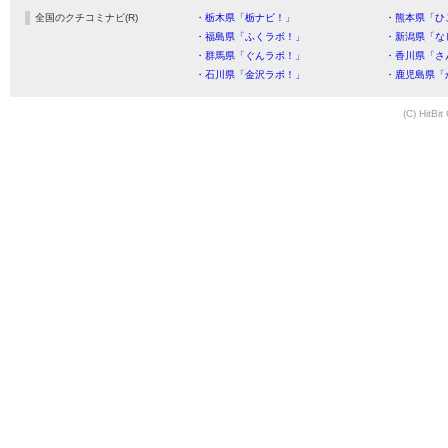
全国のクチコミナビ(R)
・栃木県「栃ナビ！」
・熊本県「ひ
・福島県「ふくラボ！」
・新潟県「な
・群馬県「ぐんラボ！」
・香川県「さ
・石川県「金沢ラボ！」
・鹿児島県「
(C) HitBit