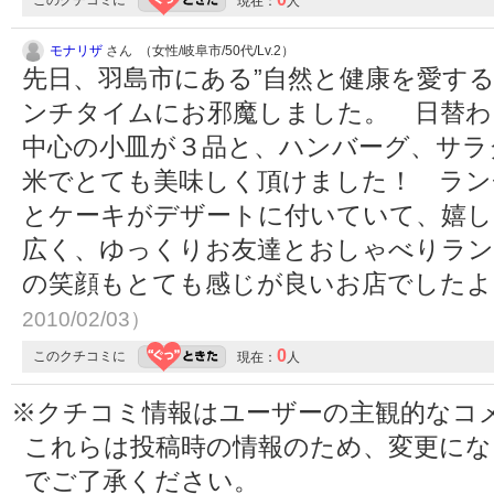
このクチコミに
現在：
人
モナリザ
さん （女性/岐阜市/50代/Lv.2）
先日、羽島市にある”自然と健康を愛する
ンチタイムにお邪魔しました。 日替わ
中心の小皿が３品と、ハンバーグ、サラ
米でとても美味しく頂けました！ ラン
とケーキがデザートに付いていて、嬉し
広く、ゆっくりお友達とおしゃべりラン
の笑顔もとても感じが良いお店でした
2010/02/03）
0
このクチコミに
現在：
人
※クチコミ情報はユーザーの主観的なコ
これらは投稿時の情報のため、変更に
でご了承ください。