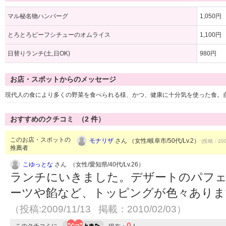
マル秘名物ハンバーグ
1,050円
とろとろビーフシチューのオムライス
1,100円
日替りランチ(土,日OK)
980円
お店・スポットからのメッセージ
現代人の食により多くの野菜を食べられる様、かつ、健康に十分気を使った食。
おすすめのクチコミ （
2
件）
このお店・スポットの
モナリザ
さん （女性/岐阜市/50代/Lv.2）
(投稿：200
推薦者
こゆっとな
さん （女性/愛知県/40代/Lv.26）
ランチにいきました。デザートのパフェ
ーツや餡など、トッピングが色々ありま
（投稿:2009/11/13 掲載：2010/02/03）
0