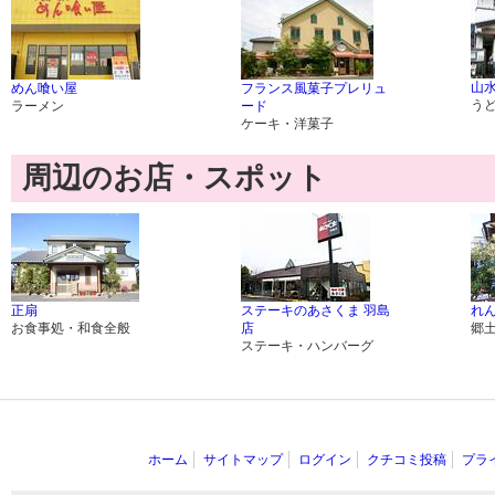
山
めん喰い屋
フランス風菓子プレリュ
う
ラーメン
ード
ケーキ・洋菓子
周辺のお店・スポット
正扇
ステーキのあさくま 羽島
れん
お食事処・和食全般
店
郷
ステーキ・ハンバーグ
ホーム
サイトマップ
ログイン
クチコミ投稿
プラ