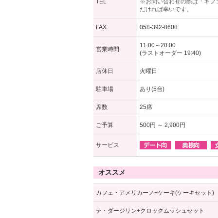
TEL
※お問い合わせの際は「ギフ
だければ幸いです。
FAX
058-392-8608
11:00～20:00
営業時間
(ラストオーダー 19:40)
店休日
火曜日
駐車場
あり(5台)
席数
25席
ご予算
500円 ～ 2,900円
サービス
オススメ
カフェ・アメリカーノ+ケーキ(ケーキセット)
テ・ダージリン+クロックムッシュセット