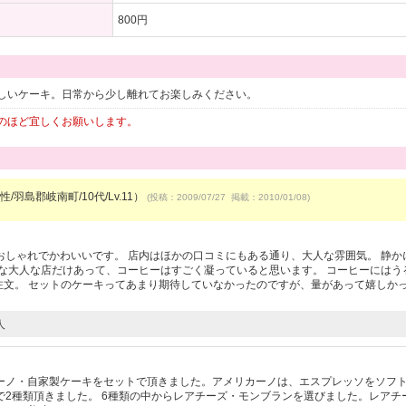
800円
しいケーキ。日常から少し離れてお楽しみください。
のほど宜しくお願いします。
/羽島郡岐南町/10代/Lv.11）
(投稿：2009/07/27 掲載：2010/01/08)
しゃれでかわいいです。 店内はほかの口コミにもある通り、大人な雰囲気。 静か
な大人な店だけあって、コーヒーはすごく凝っていると思います。 コーヒーにはう
注文。 セットのケーキってあまり期待していなかったのですが、量があって嬉しか
人
）
ーノ・自家製ケーキをセットで頂きました。アメリカーノは、エスプレッソをソフ
2種類頂きました。 6種類の中からレアチーズ・モンブランを選びました。レアチ