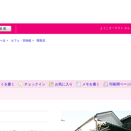
ようこそ！
ゲスト
さん
べる
カフェ・甘味処
喫茶店
コミを書く
チェックイン
お気に入り
メモを書く
印刷用ページ