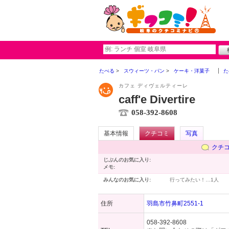
たべる
スウィーツ・パン
ケーキ・洋菓子
た
カフェ ディヴェルティーレ
caff'e Divertire
058-392-8608
基本情報
クチコミ
写真
クチ
じぶんのお気に入り:
メモ:
みんなのお気に入り:
行ってみたい！…
1人
住所
羽島市竹鼻町2551-1
058-392-8608