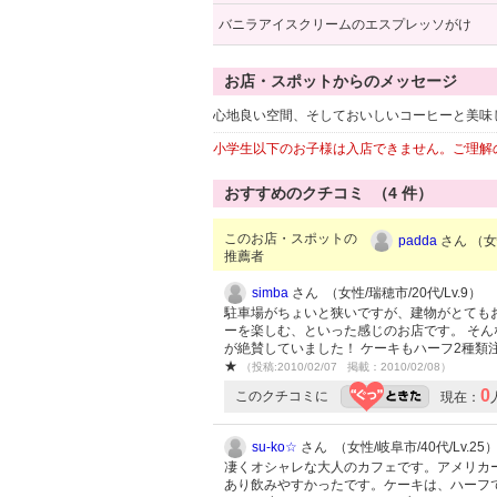
バニラアイスクリームのエスプレッソがけ
お店・スポットからのメッセージ
心地良い空間、そしておいしいコーヒーと美味
小学生以下のお子様は入店できません。ご理解
おすすめのクチコミ （
4
件）
このお店・スポットの
padda
さん （女性
推薦者
simba
さん （女性/瑞穂市/20代/Lv.9）
駐車場がちょいと狭いですが、建物がとてもお
ーを楽しむ、といった感じのお店です。 そん
が絶賛していました！ ケーキもハーフ2種類
★
（投稿:2010/02/07 掲載：2010/02/08）
0
このクチコミに
現在：
su-ko☆
さん （女性/岐阜市/40代/Lv.25
凄くオシャレな大人のカフェです。アメリカ
あり飲みやすかったです。ケーキは、ハーフで