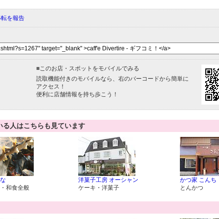
移転を報告
■
このお店・スポットをモバイルでみる
読取機能付きのモバイルなら、右のバーコードから簡単に
アクセス！
便利に店舗情報を持ち歩こう！
いる人はこちらも見ています
な
洋菓子工房 オーシャン
かつ家 こんち
・和食全般
ケーキ・洋菓子
とんかつ