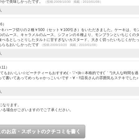
やかで美味しかったです。
（投稿:2009/10/30 掲載：2010/01/08）
人
26）
ーキハーフ切りの２種￥500（セット￥100引き）をいただきました。ケーキは、モ
つのムース、キャラメルのムース、シフォンの６種より、モンブランといちじくの
食べるとしっとりしたタルトに甘すぎないカスタード、大きく切ったいちじくがた
ちらもおいしかったです
（投稿:2009/10/20 掲載：2010/01/08）
人
.11）
てもおいしい☆ピーチティーもおすすめ(・▽<)b☆本格的です(´｀*)大人な時間を
って書いてあってめっちゃかっこいいです・∀・!!店長さんの雰囲気もステキでした
人
になります。
いる場合がございますのでご了承ください。
このお店・スポットのクチコミを書く