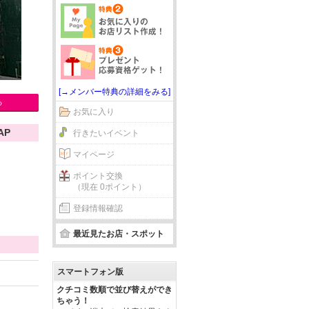
[→メンバー特典の詳細をみる]
る
お気に入り
AP
行きたいイベント
マイページ
ポイント交換
（現在 0ポイント）
登録情報確認
最近見たお店・スポット
スマートフォン版
クチコミ数順で並び替えができ
ちゃう！