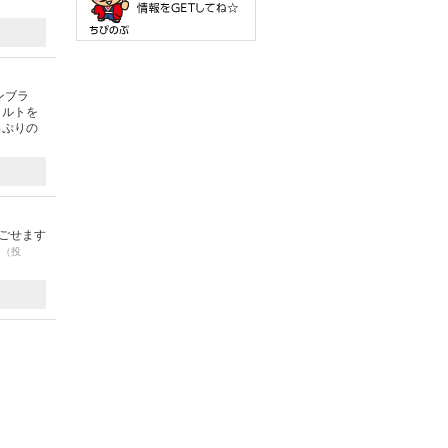
ンブラ
タルトを
っぷりの
過ごせます
♪
（投