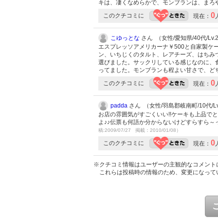
キは、凄くなめらかで、モンブランは、まろ
0
このクチコミに
現在：
こゆっとな
さん （女性/愛知県/40代/Lv.
エスプレッソアメリカーナ￥500と自家製ケ
ン、いちじくのタルト、レアチーズ、はちみ
選びました。サックリしている感じなのに、
ってました。モンブランも程よい甘さで、ど
0
このクチコミに
現在：
padda
さん （女性/羽島郡岐南町/10代/Lv
お店の雰囲気がすごくいい!!ケーキも上品でと
よ♪♪伝票も何語か分からないけどすらすら～
稿:2009/07/27 掲載：2010/01/08）
0
このクチコミに
現在：
※クチコミ情報はユーザーの主観的なコメント
これらは投稿時の情報のため、変更になって