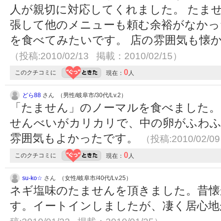
人が親切に対応してくれました。 たません
張して他のメニューも頼む余裕がなかった
を食べてみたいです。 店の雰囲気も懐
（投稿:2010/02/13 掲載：2010/02/15）
0
このクチコミに
現在：
人
どら88
さん （男性/岐阜市/30代/Lv.2）
「たません」のノーマルを食べました。
せんべいがカリカリで、中の卵がふわふ
雰囲気もよかったです。
（投稿:2010/02/0
0
このクチコミに
現在：
人
su-ko☆
さん （女性/岐阜市/40代/Lv.25）
ネギ塩味のたませんを頂きました。昔懐
す。イートインしましたが、凄く居心