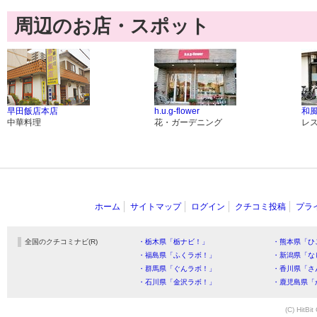
周辺のお店・スポット
早田飯店本店
h.u.g-flower
和風
中華料理
花・ガーデニング
レ
ホーム
サイトマップ
ログイン
クチコミ投稿
プラ
全国のクチコミナビ(R)
・栃木県「栃ナビ！」
・熊本県「ひ
・福島県「ふくラボ！」
・新潟県「な
・群馬県「ぐんラボ！」
・香川県「さ
・石川県「金沢ラボ！」
・鹿児島県「
(C) HitBit