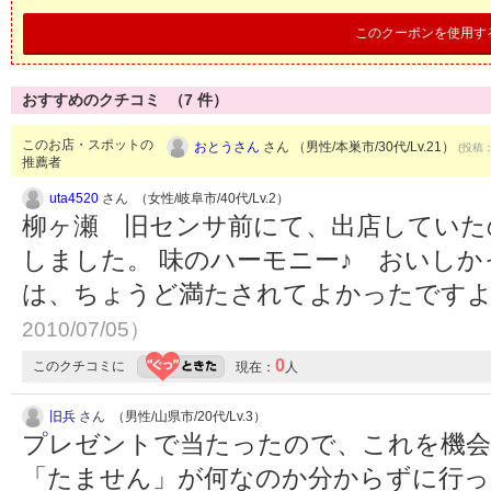
このクーポンを使用す
おすすめのクチコミ （
7
件）
このお店・スポットの
おとうさん
さん （男性/本巣市/30代/Lv.21）
(投稿：
推薦者
uta4520
さん （女性/岐阜市/40代/Lv.2）
柳ヶ瀬 旧センサ前にて、出店していた
しました。 味のハーモニー♪ おいしか
は、ちょうど満たされてよかったですよ^
2010/07/05）
0
このクチコミに
現在：
人
旧兵
さん （男性/山県市/20代/Lv.3）
プレゼントで当たったので、これを機会
「たません」が何なのか分からずに行っ