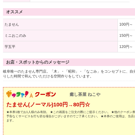
オススメ
たません
100円～
ミニおこのみ
150円～
芋五平
120円～
お店・スポットからのメッセージ
岐阜唯一のたません専門店。「木」・「昭和」・「なごみ」をコンセプトに、自
りした時間で和んでいただける空間作りをしています。
癒し茶屋 ねこや
たません(ノーマル)100円→80円☆
★本券1枚でお1人様のみ有効。 ★この画面をご注文の際にご提示ください。 ★他のクーポン
予告なくサービスを打ち切る場合がございますのでご了承ください。 ★本券のご使用は、当店
ます。