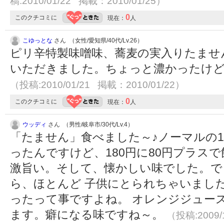
稿:2010/01/22 掲載：2010/01/25）
0
このクチコミに
現在：
人
こゆっとな
さん （女性/愛知県/40代/Lv.26）
ピリ辛特製味噌味、蕎麦の実入りたません
いただきました。ちょっと濃かったけ
（投稿:2010/01/21 掲載：2010/01/22）
0
このクチコミに
現在：
人
ウッディ
さん （男性/岐阜市/30代/Lv.4）
「たません」食べました～♪ノーマルの1
ったんですけど、180円に80円プラス
激旨い。そして、懐かしい味でした。で
ら、ほとんど 子供にとられちゃいました
ったって事ですよね。 オレンジジュー
ます。癖になる味ですね～。
（投稿:2009/