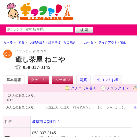
たべる
和食
お好み焼き・焼きそば・たこ焼き
たべる
テイクアウト・宅配
イヤシチャヤ ネコヤ
癒し茶屋 ねこや
058-337-3145
基本情報
クチコミ
クーポン
写真
旬コレ！お餅
クチコミを書く
チェックイン
じぶんのお気に入り:
メモ:
みんなのお気に入り:
お気に入り…
2人
行ってみたい！…
2人
クーポン…
2人
全
住所
岐阜市栄新町1-9
058-337-3145