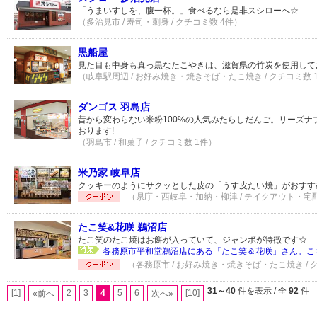
「うまいすしを、腹一杯。」食べるなら是非スシローへ☆
（多治見市 / 寿司・刺身 / クチコミ数 4件）
黒船屋
見た目も中身も真っ黒なたこやきは、滋賀県の竹炭を使用して
（岐阜駅周辺 / お好み焼き・焼きそば・たこ焼き / クチコミ数 
ダンゴス 羽島店
昔から変わらない米粉100%の人気みたらしだんご。リーズナ
おります!
（羽島市 / 和菓子 / クチコミ数 1件）
米乃家 岐阜店
クッキーのようにサクッとした皮の「うす皮たい焼」がおすす
（県庁・西岐阜・加納・柳津 / テイクアウト・宅配 
たこ笑&花咲 鵜沼店
たこ笑のたこ焼はお餅が入っていて、ジャンボが特徴です☆
各務原市平和堂鵜沼店にある「たこ笑＆花咲」さん。こち
（各務原市 / お好み焼き・焼きそば・たこ焼き / 
31～40
件を表示 / 全
92
件
[1]
2
3
4
5
6
[10]
«前へ
次へ»