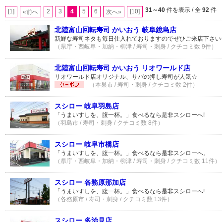
31～40
件を表示 / 全
92
件
[1]
2
3
4
5
6
[10]
«前へ
次へ»
北陸富山回転寿司 かいおう 岐阜鏡島店
新鮮な寿司ネタも毎日仕入れておりますのでぜひご来店下さい
（県庁・西岐阜・加納・柳津 / 寿司・刺身 / クチコミ数 9件）
北陸富山回転寿司 かいおう リオワールド店
リオワールド店オリジナル、サバの押し寿司が人気☆
（本巣市 / 寿司・刺身 / クチコミ数 2件）
スシロー 岐阜羽島店
「うまいすしを、腹一杯。」食べるなら是非スシローへ!
（羽島市 / 寿司・刺身 / クチコミ数 8件）
スシロー 岐阜市橋店
「うまいすしを、腹一杯。」食べるなら是非スシローへ。
（県庁・西岐阜・加納・柳津 / 寿司・刺身 / クチコミ数 11件）
スシロー 各務原那加店
「うまいすしを、腹一杯。」食べるなら是非スシローへ!
（各務原市 / 寿司・刺身 / クチコミ数 13件）
スシロー 多治見店