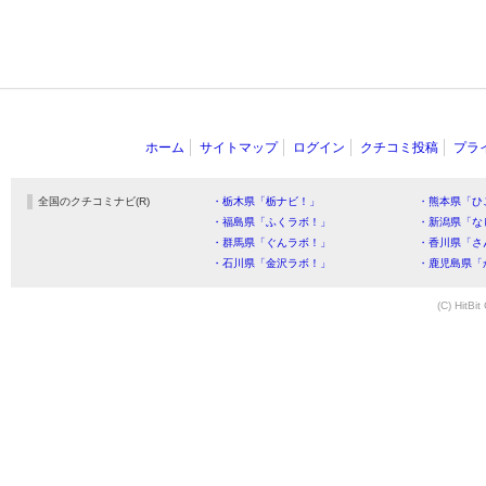
ホーム
サイトマップ
ログイン
クチコミ投稿
プラ
全国のクチコミナビ(R)
・栃木県「栃ナビ！」
・熊本県「ひ
・福島県「ふくラボ！」
・新潟県「な
・群馬県「ぐんラボ！」
・香川県「さ
・石川県「金沢ラボ！」
・鹿児島県「
(C) HitBit