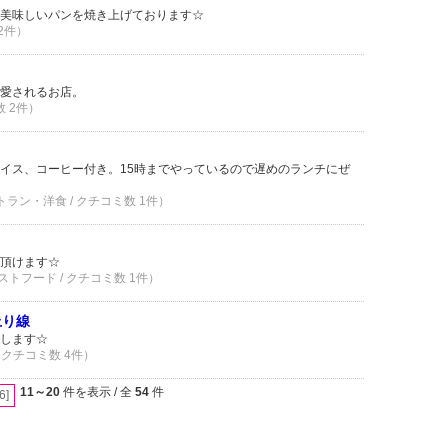
美味しいパンを焼き上げております☆
 2件）
愛されるお店。
数 2件）
イス、コーヒー付き。15時までやっているので遅めのランチにぜ
トラン・洋食 / クチコミ数 1件）
頂けます☆
ストフード / クチコミ数 1件）
上り線
します☆
/ クチコミ数 4件）
11～20
件を表示 / 全
54
件
[6]