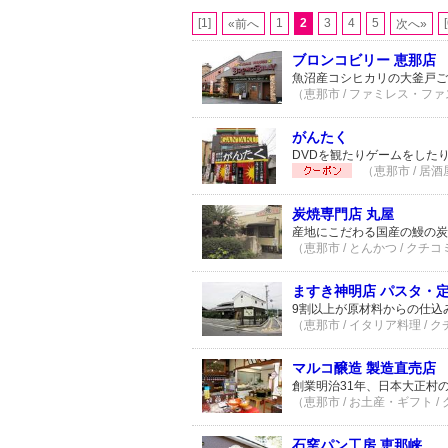
[1]
1
2
3
4
5
«前へ
次へ»
ブロンコビリー 恵那店
魚沼産コシヒカリの大釜戸ご
（恵那市 / ファミレス・ファ
がんたく
DVDを観たりゲームをした
（恵那市 / 居酒
炭焼専門店 丸屋
産地にこだわる国産の鰻の炭
（恵那市 / とんかつ / クチコ
ますき神明店 パスタ・定
9割以上が原材料からの仕込
（恵那市 / イタリア料理 / 
マルコ醸造 製造直売店
創業明治31年、日本大正村
（恵那市 / お土産・ギフト /
石窯パン工房 恵那峡