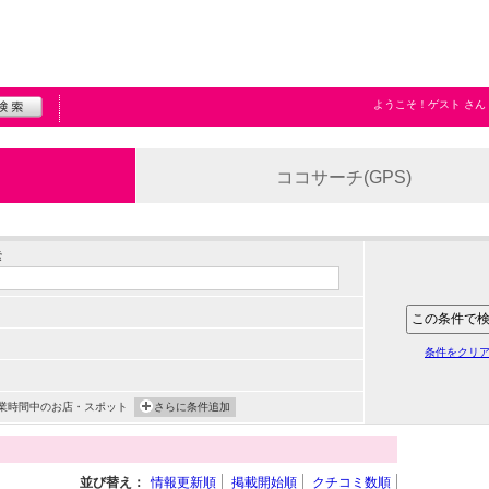
ようこそ！
ゲスト
さん
ココサーチ(GPS)
索
条件をクリ
業時間中のお店・スポット
さらに条件追加
並び替え：
情報更新順
掲載開始順
クチコミ数順