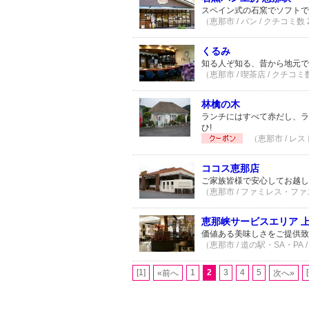
スペイン式の石窯でソフトで
（恵那市 / パン / クチコミ数
くるみ
知る人ぞ知る、昔から地元で
（恵那市 / 喫茶店 / クチコミ
林檎の木
ランチにはすべて赤だし、ラ
ひ!
（恵那市 / レス
ココス恵那店
ご家族皆様で安心してお越し
（恵那市 / ファミレス・ファ
恵那峡サービスエリア 
価値ある美味しさをご提供致
（恵那市 / 道の駅・SA・PA 
[1]
1
2
3
4
5
«前へ
次へ»