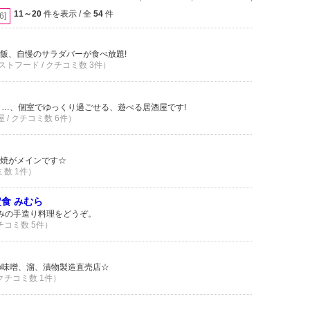
11～20
件を表示 / 全
54
件
[6]
飯、自慢のサラダバーが食べ放題!
ストフード / クチコミ数 3件）
り…、個室でゆっくり過ごせる、遊べる居酒屋です!
屋 / クチコミ数 6件）
焼がメインです☆
ミ数 1件）
食 みむら
みの手造り料理をどうぞ。
クチコミ数 5件）
の味噌、溜、漬物製造直売店☆
 クチコミ数 1件）