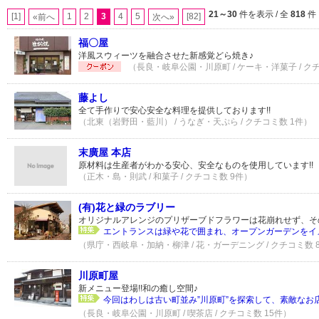
21～30
件を表示 / 全
818
件
[1]
1
2
3
4
5
[82]
«前へ
次へ»
福〇屋
洋風スウィーツを融合させた新感覚どら焼き♪
（長良・岐阜公園・川原町 / ケーキ・洋菓子 / ク
藤よし
全て手作りで安心安全な料理を提供しております!!
（北東（岩野田・藍川） / うなぎ・天ぷら / クチコミ数 1件）
末廣屋 本店
原材料は生産者がわかる安心、安全なものを使用しています!!
（正木・島・則武 / 和菓子 / クチコミ数 9件）
(有)花と緑のラブリー
オリジナルアレンジのプリザーブドフラワーは花崩れせず、そ
エントランスは緑や花で囲まれ、オープンガーデンをイメ
（県庁・西岐阜・加納・柳津 / 花・ガーデニング / クチコミ数 
川原町屋
新メニュー登場!!和の癒し空間♪
今回はわしは古い町並み”川原町”を探索して、素敵なお店
（長良・岐阜公園・川原町 / 喫茶店 / クチコミ数 15件）