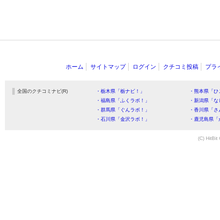
ホーム
サイトマップ
ログイン
クチコミ投稿
プラ
全国のクチコミナビ(R)
・栃木県「栃ナビ！」
・熊本県「ひ
・福島県「ふくラボ！」
・新潟県「な
・群馬県「ぐんラボ！」
・香川県「さ
・石川県「金沢ラボ！」
・鹿児島県「
(C) HitBit