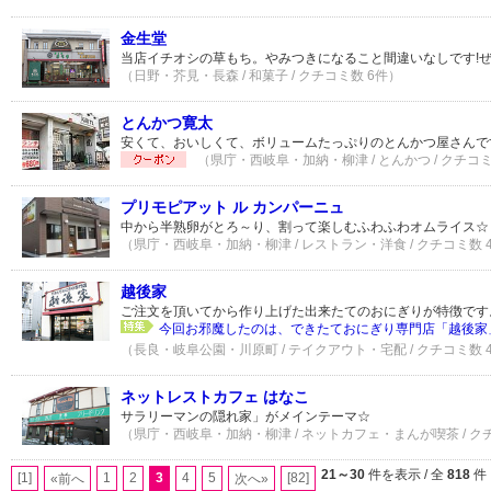
金生堂
当店イチオシの草もち。やみつきになること間違いなしです!
（日野・芥見・長森 / 和菓子 / クチコミ数 6件）
とんかつ寛太
安くて、おいしくて、ボリュームたっぷりのとんかつ屋さんです
（県庁・西岐阜・加納・柳津 / とんかつ / クチコミ
プリモピアット ル カンパーニュ
中から半熟卵がとろ～り、割って楽しむふわふわオムライス☆
（県庁・西岐阜・加納・柳津 / レストラン・洋食 / クチコミ数 
越後家
ご注文を頂いてから作り上げた出来たてのおにぎりが特徴です
今回お邪魔したのは、できたておにぎり専門店「越後家」さ
（長良・岐阜公園・川原町 / テイクアウト・宅配 / クチコミ数 
ネットレストカフェ はなこ
サラリーマンの隠れ家」がメインテーマ☆
（県庁・西岐阜・加納・柳津 / ネットカフェ・まんが喫茶 / ク
21～30
件を表示 / 全
818
件
[1]
1
2
3
4
5
[82]
«前へ
次へ»