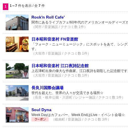
1～7
件を表示 / 全
7
件
1
Rock'n Roll Cafe'
関市にあるライブカフェ!60年代のアメリカンオールディーズ
（関市 / 音楽施設 / クチコミ数 1件）
日本昭和音楽村 FN音楽館
「フォーク・ニューミュージック」にスポットをあて、シングル
す。
（大垣市 / 音楽施設 / クチコミ数 1件）
日本昭和音楽村 江口夜詩記念館
上石津町出身の偉大な作曲家、江口夜詩を顕彰した記念館です
（大垣市 / 音楽施設 / クチコミ数 1件）
長良川国際会議場
世代を超えた、世界の人々が交流できる場所☆
（長良・岐阜公園・川原町 / レジャー施設 / クチコミ数 1件）
Soul Dyna
Week Dayはカフェバー、Week EndはLive・イベント会場☆
（岐南町 / 音楽施設 / クチコミ数 3件）