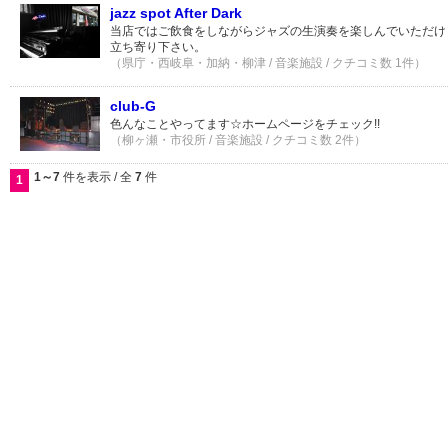
jazz spot After Dark
当店ではご飲食をしながらジャズの生演奏を楽しんでいただけ
立ち寄り下さい。
（県庁・西岐阜・加納・柳津 / 音楽施設 / クチコミ数 1件）
club-G
色んなことやってます☆ホームページをチェック!!
（柳ヶ瀬・市役所 / 音楽施設 / クチコミ数 2件）
1～7
件を表示 / 全
7
件
1