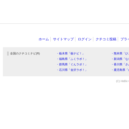
ホーム
サイトマップ
ログイン
クチコミ投稿
プラ
全国のクチコミナビ(R)
・栃木県「栃ナビ！」
・熊本県「ひ
・福島県「ふくラボ！」
・新潟県「な
・群馬県「ぐんラボ！」
・香川県「さ
・石川県「金沢ラボ！」
・鹿児島県「
(C) HitBit