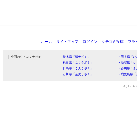
ホーム
サイトマップ
ログイン
クチコミ投稿
プラ
全国のクチコミナビ(R)
・栃木県「栃ナビ！」
・熊本県「ひ
・福島県「ふくラボ！」
・新潟県「な
・群馬県「ぐんラボ！」
・香川県「さ
・石川県「金沢ラボ！」
・鹿児島県「
(C) HitBit