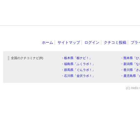
ホーム
サイトマップ
ログイン
クチコミ投稿
プラ
全国のクチコミナビ(R)
・栃木県「栃ナビ！」
・熊本県「ひ
・福島県「ふくラボ！」
・新潟県「な
・群馬県「ぐんラボ！」
・香川県「さ
・石川県「金沢ラボ！」
・鹿児島県「
(C) HitBit