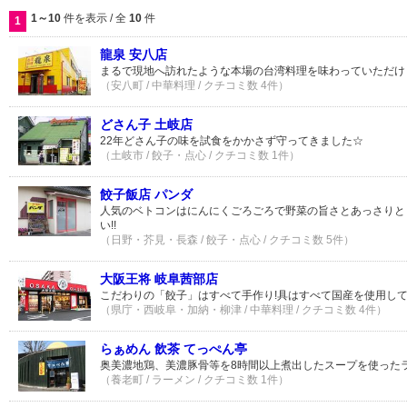
1～10
件を表示 / 全
10
件
1
龍泉 安八店
まるで現地へ訪れたような本場の台湾料理を味わっていただけ
（安八町 / 中華料理 / クチコミ数 4件）
どさん子 土岐店
22年どさん子の味を試食をかかさず守ってきました☆
（土岐市 / 餃子・点心 / クチコミ数 1件）
餃子飯店 パンダ
人気のベトコンはにんにくごろごろで野菜の旨さとあっさりと
い!!
（日野・芥見・長森 / 餃子・点心 / クチコミ数 5件）
大阪王将 岐阜茜部店
こだわりの「餃子」はすべて手作り!具はすべて国産を使用して
（県庁・西岐阜・加納・柳津 / 中華料理 / クチコミ数 4件）
らぁめん 飲茶 てっぺん亭
奥美濃地鶏、美濃豚骨等を8時間以上煮出したスープを使った
（養老町 / ラーメン / クチコミ数 1件）