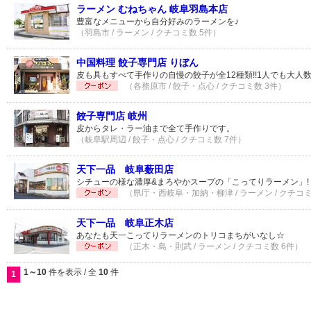
ラーメン むねちゃん 岐阜羽島本店
豊富なメニューから自分好みのラーメンを♪
（羽島市 / ラーメン / クチコミ数 5件）
中国料理 餃子専門店 りぼん
皮も具もすべて手作りの自慢の餃子が全12種類!!1人でも大人
（各務原市 / 餃子・点心 / クチコミ数 3件）
餃子専門店 岐州
皮からタレ・ラー油まで全て手作りです。
（岐阜駅周辺 / 餃子・点心 / クチコミ数 7件）
天下一品 岐阜薮田店
シチューの様な濃厚&まろやかスープの「こってりラーメン」!
（県庁・西岐阜・加納・柳津 / ラーメン / クチコミ
天下一品 岐阜正木店
あなたも天一こってりラーメンのトリコまちがいなし☆
（正木・島・則武 / ラーメン / クチコミ数 6件）
1～10
件を表示 / 全
10
件
1