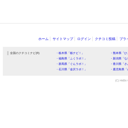
ホーム
サイトマップ
ログイン
クチコミ投稿
プラ
全国のクチコミナビ(R)
・栃木県「栃ナビ！」
・熊本県「ひ
・福島県「ふくラボ！」
・新潟県「な
・群馬県「ぐんラボ！」
・香川県「さ
・石川県「金沢ラボ！」
・鹿児島県「
(C) HitBit