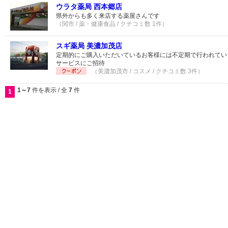
ウラタ薬局 西本郷店
県外からも多く来店する薬屋さんです
（関市 / 薬・健康食品 / クチコミ数 1件）
スギ薬局 美濃加茂店
定期的にご購入いただいているお客様には不定期で行われてい
サービスにご招待
（美濃加茂市 / コスメ / クチコミ数 3件）
1～7
件を表示 / 全
7
件
1