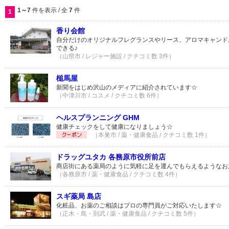
1～7
件を表示 / 全
7
件
1
香り会館
自分だけのオリジナルフレグランスやリース、アロマキャンド
できる♪
（山県市 / レジャー施設 / クチコミ数 3件）
槌馬屋
新聞をはじめ沢山のメディアに紹介されています☆
（中津川市 / コスメ / クチコミ数 6件）
ヘルスプランニング GHM
健康チェックをして健康になりましょう☆
（本巣市 / 薬・健康食品 / クチコミ数 1件）
ドラッグユタカ 各務原市役所前店
商店街にある薬局のように気軽に足を運んでもらえるようなお
（各務原市 / 薬・健康食品 / クチコミ数 4件）
スギ薬局 島店
化粧品、お薬のご相談はプロの専門員がご対応いたします☆
（正木・島・則武 / 薬・健康食品 / クチコミ数 5件）