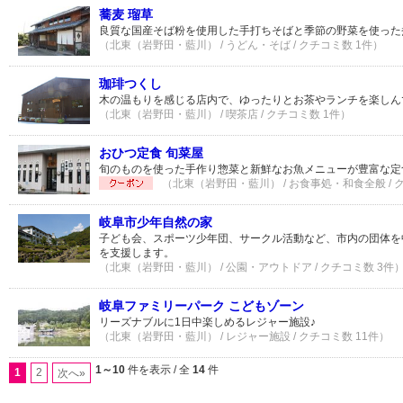
蕎麦 瑠草
良質な国産そば粉を使用した手打ちそばと季節の野菜を使った
（北東（岩野田・藍川） / うどん・そば / クチコミ数 1件）
珈琲つくし
木の温もりを感じる店内で、ゆったりとお茶やランチを楽しん
（北東（岩野田・藍川） / 喫茶店 / クチコミ数 1件）
おひつ定食 旬菜屋
旬のものを使った手作り惣菜と新鮮なお魚メニューが豊富な定
（北東（岩野田・藍川） / お食事処・和食全般 / 
岐阜市少年自然の家
子ども会、スポーツ少年団、サークル活動など、市内の団体を
を支援します。
（北東（岩野田・藍川） / 公園・アウトドア / クチコミ数 3件
岐阜ファミリーパーク こどもゾーン
リーズナブルに1日中楽しめるレジャー施設♪
（北東（岩野田・藍川） / レジャー施設 / クチコミ数 11件）
1～10
件を表示 / 全
14
件
1
2
次へ»