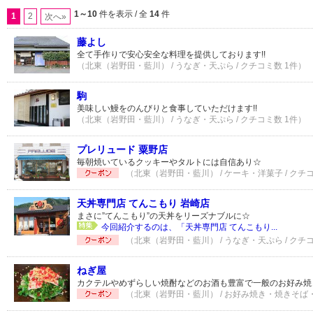
1～10
件を表示 / 全
14
件
1
2
次へ»
藤よし
全て手作りで安心安全な料理を提供しております!!
（北東（岩野田・藍川） / うなぎ・天ぷら / クチコミ数 1件）
駒
美味しい鰻をのんびりと食事していただけます!!
（北東（岩野田・藍川） / うなぎ・天ぷら / クチコミ数 1件）
プレリュード 粟野店
毎朝焼いているクッキーやタルトには自信あり☆
（北東（岩野田・藍川） / ケーキ・洋菓子 / クチ
天丼専門店 てんこもり 岩崎店
まさに”てんこもり”の天丼をリーズナブルに☆
今回紹介するのは、「天丼専門店 てんこもり...
（北東（岩野田・藍川） / うなぎ・天ぷら / クチコ
ねぎ屋
カクテルやめずらしい焼酎などのお酒も豊富で一般のお好み焼
（北東（岩野田・藍川） / お好み焼き・焼きそば・