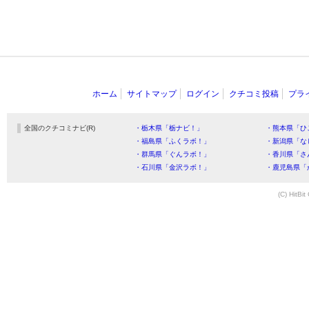
ホーム
サイトマップ
ログイン
クチコミ投稿
プラ
全国のクチコミナビ(R)
・栃木県「栃ナビ！」
・熊本県「ひ
・福島県「ふくラボ！」
・新潟県「な
・群馬県「ぐんラボ！」
・香川県「さ
・石川県「金沢ラボ！」
・鹿児島県「
(C) HitBit