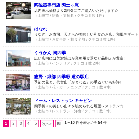
陶磁器専門店 陶土ぅ庵
店内表示価格より2割引にてご購入いただけます☆
（土岐市 / 雑貨・文房具 / クチコミ数 1件）
はなれ
うなぎ、お寿司、天ぷらが美味しい和食のお店。和風デザート
（土岐市 / お食事処・和食全般 / クチコミ数 1件）
くうかん 陶四季
広い店内には美濃焼ほか業務用食器など品揃えが豊富!
（土岐市 / インテリア / クチコミ数 2件）
志野・織部 四季彩 道の駅店
季節の花と、代官山「かまわぬ」の手ぬぐいも好評!
（土岐市 / 花・ガーデニング / クチコミ数 4件）
ドーム・レストラン キャビン
四季折々の美しい山々を眺められる展望レストラン☆
（土岐市 / レストラン・洋食 / クチコミ数 1件）
1～10
件を表示 / 全
54
件
1
2
3
4
5
[6]
次へ»