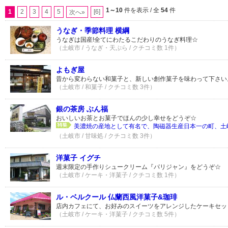
1～10
件を表示 / 全
54
件
1
2
3
4
5
[6]
次へ»
うなぎ・季節料理 横綱
うなぎは国産!全てにわたるこだわりのうなぎ料理☆
（土岐市 / うなぎ・天ぷら / クチコミ数 1件）
よもぎ屋
昔から変わらない和菓子と、新しい創作菓子を味わって下さい
（土岐市 / 和菓子 / クチコミ数 3件）
銀の茶房 ぶん福
おいしいお茶とお菓子でほんの少し幸せをどうぞ☆
美濃焼の産地として有名で、陶磁器生産日本一の町、土岐
（土岐市 / 甘味処 / クチコミ数 3件）
洋菓子 イグチ
週末限定の手作りシュークリーム『パリジャン』をどうぞ☆
（土岐市 / ケーキ・洋菓子 / クチコミ数 1件）
ル・ベルクール 仏蘭西風洋菓子&珈琲
店内カフェにて、お好みのスイーツをアレンジしたケーキセッ
（土岐市 / ケーキ・洋菓子 / クチコミ数 5件）