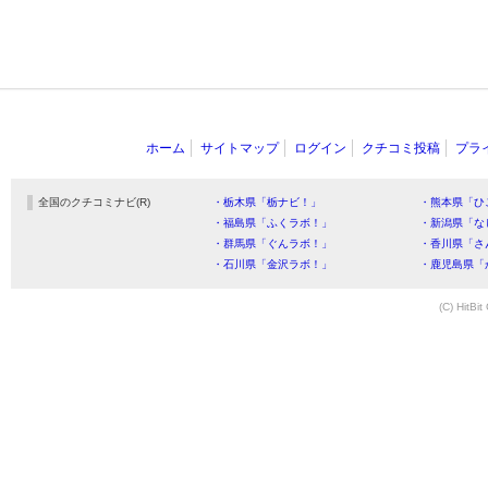
ホーム
サイトマップ
ログイン
クチコミ投稿
プラ
全国のクチコミナビ(R)
・栃木県「栃ナビ！」
・熊本県「ひ
・福島県「ふくラボ！」
・新潟県「な
・群馬県「ぐんラボ！」
・香川県「さ
・石川県「金沢ラボ！」
・鹿児島県「
(C) HitBit